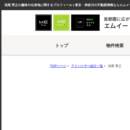
浅尾 秀之の趣味や出身地に関するプロフィール | 東京・神奈川の不動産情報ならエムイ
トップ
物件検索
主任
浅尾 秀之
TOPページ
>
アドバイザー紹介一覧
>
浅尾 秀之