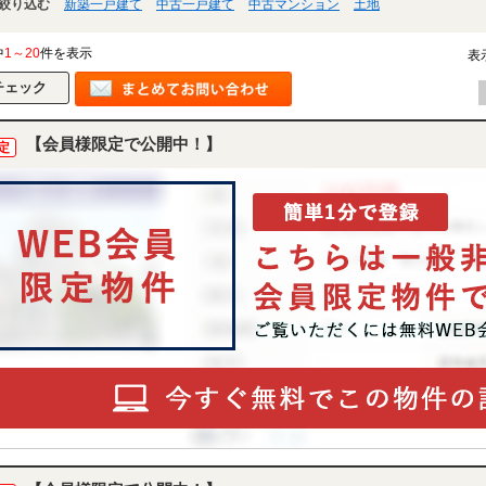
絞り込む
新築一戸建て
中古一戸建て
中古マンション
土地
中
1～20
件を表示
表
【会員様限定で公開中！】
定