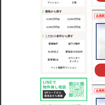
マンション
土地
価格から探す
会員限
2,000万円台
3,000万円台
4,000万円台
5,000万円台
こだわり条件から探す
新着物件
値下げ物件
3LDK以上
駅徒歩15分以内
カウンター
駐車場2台
キッチン
ペット相談可マンション
会員限