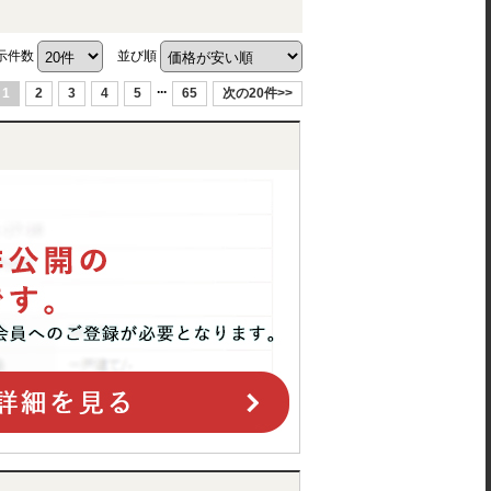
示件数
並び順
...
1
2
3
4
5
65
次の20件>>