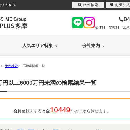
物件検索
お気に
任せください。
04
定休日：水曜日 営業時間
人気エリア特集
会社案内
>
物件検索
>
不動産情報一覧
0万円以上6000万円未満の検索結果一覧
10449
会員登録をすると全
件の中から探せます。