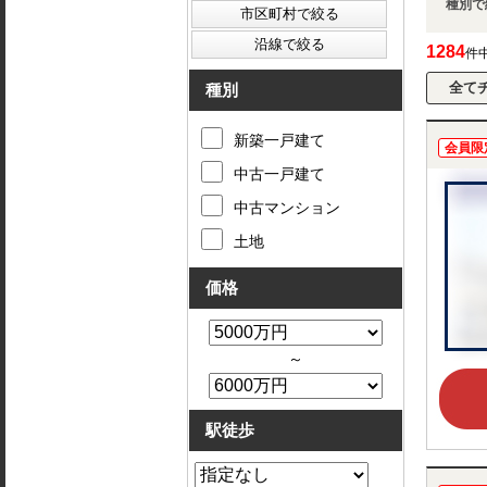
種別で
1284
件
種別
新築一戸建て
会員限
中古一戸建て
中古マンション
土地
価格
～
駅徒歩