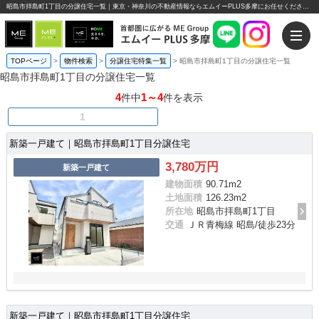
昭島市拝島町1丁目の分譲住宅一覧｜東京・神奈川の不動産情報ならエムイーPLUS多摩にお任せください。
TOPページ
>
物件検索
>
分譲住宅特集一覧
>
昭島市拝島町1丁目の分譲住宅一覧
昭島市拝島町1丁目の分譲住宅一覧
4
1～4
件中
件を表示
1
新築一戸建て｜昭島市拝島町1丁目分譲住宅
3,780万円
新築一戸建て
建物面積
90.71m
2
土地面積
126.23m
2
所在地
昭島市拝島町1丁目
交通
ＪＲ青梅線 昭島/徒歩23分
新築一戸建て｜昭島市拝島町1丁目分譲住宅