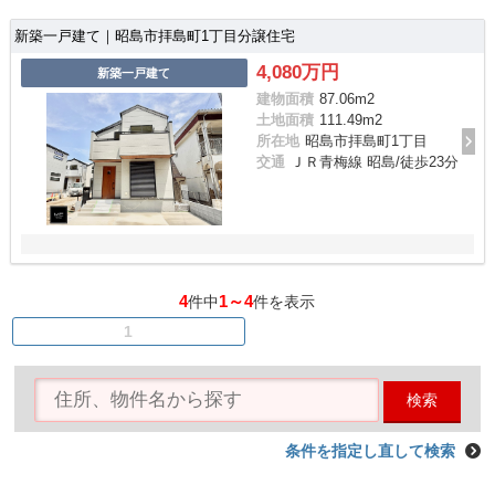
新築一戸建て｜昭島市拝島町1丁目分譲住宅
4,080万円
新築一戸建て
建物面積
87.06m
2
土地面積
111.49m
2
所在地
昭島市拝島町1丁目
交通
ＪＲ青梅線 昭島/徒歩23分
4
1～4
件中
件を表示
1
検索
条件を指定し直して検索