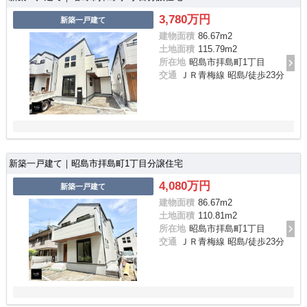
3,780万円
新築一戸建て
建物面積
86.67m
2
土地面積
115.79m
2
所在地
昭島市拝島町1丁目
交通
ＪＲ青梅線 昭島/徒歩23分
新築一戸建て｜昭島市拝島町1丁目分譲住宅
4,080万円
新築一戸建て
建物面積
86.67m
2
土地面積
110.81m
2
所在地
昭島市拝島町1丁目
交通
ＪＲ青梅線 昭島/徒歩23分