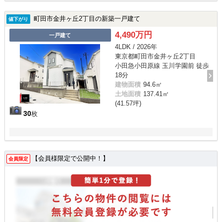
町田市金井ヶ丘2丁目の新築一戸建て
値下がり
4,490万円
一戸建て
4LDK / 2026年
東京都町田市金井ヶ丘2丁目
小田急小田原線 玉川学園前 徒歩
18分
建物面積
94.6㎡
土地面積
137.41㎡
(41.57坪)
30
枚
【会員様限定で公開中！】
会員限定