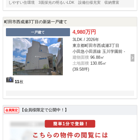
しやすい住環境 3面採光の明るいLDK 設備仕様充実 収納豊富
町田市西成瀬3丁目の新築一戸建て
4,980万円
一戸建て
3LDK / 2026年
東京都町田市西成瀬3丁目
小田急小田原線 玉川学園前 -
建物面積
96.88㎡
土地面積
130.85㎡
(39.58坪)
11
枚
【会員様限定で公開中！】
会員限定