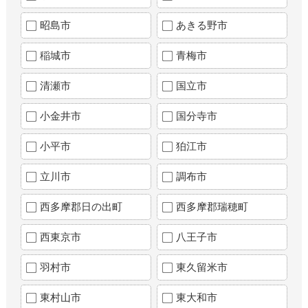
昭島市
あきる野市
稲城市
青梅市
清瀬市
国立市
小金井市
国分寺市
小平市
狛江市
立川市
調布市
西多摩郡日の出町
西多摩郡瑞穂町
西東京市
八王子市
羽村市
東久留米市
東村山市
東大和市