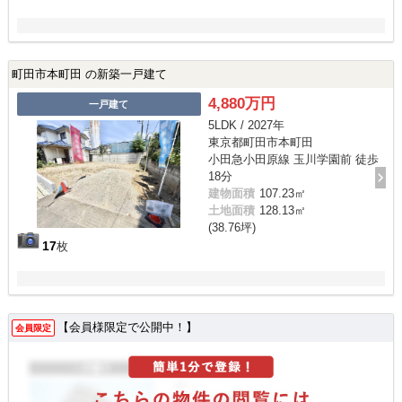
町田市本町田 の新築一戸建て
4,880万円
一戸建て
5LDK / 2027年
東京都町田市本町田
小田急小田原線 玉川学園前 徒歩
18分
建物面積
107.23㎡
土地面積
128.13㎡
(38.76坪)
17
枚
【会員様限定で公開中！】
会員限定