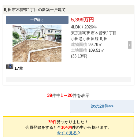
町田市木曽東1丁目の新築一戸建て
5,399万円
一戸建て
4LDK / 2026年
東京都町田市木曽東1丁目
小田急小田原線 町田 -
建物面積
99.78㎡
土地面積
109.51㎡
(33.13坪)
17
枚
39
1～20
件中
件を表示
次の20件>>
39件
見つかりました！
会員登録をすると全
10404
件の中から探せます。
今すぐ見る