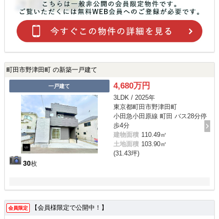
町田市野津田町 の新築一戸建て
4,680万円
一戸建て
3LDK / 2025年
東京都町田市野津田町
小田急小田原線 町田 バス28分停
歩4分
建物面積
110.49㎡
土地面積
103.90㎡
(31.43坪)
30
枚
【会員様限定で公開中！】
会員限定