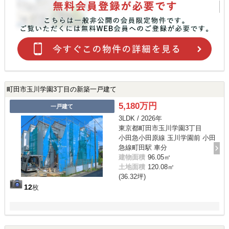
町田市玉川学園3丁目の新築一戸建て
5,180万円
一戸建て
3LDK / 2026年
東京都町田市玉川学園3丁目
小田急小田原線 玉川学園前 小田
急線町田駅 車分
建物面積
96.05㎡
土地面積
120.08㎡
(36.32坪)
12
枚