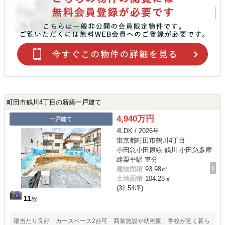
町田市鶴川4丁目の新築一戸建て
4,940万円
一戸建て
4LDK / 2026年
東京都町田市鶴川4丁目
小田急小田原線 鶴川 小田急多摩
線栗平駅 車分
建物面積
93.98㎡
土地面積
104.28㎡
(31.54坪)
11
枚
陽当たり良好 カースペース2台可 商業施設や幼稚園、学校が近く暮ら