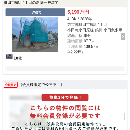
町田市鶴川4丁目の新築一戸建て
5,190万円
一戸建て
4LDK / 2026年
東京都町田市鶴川4丁目
小田急小田原線 鶴川 小田急多摩
線黒川駅 車分
建物面積
97.7㎡
土地面積
139.57㎡
(42.22坪)
10
枚
【会員様限定で公開中！】
会員限定