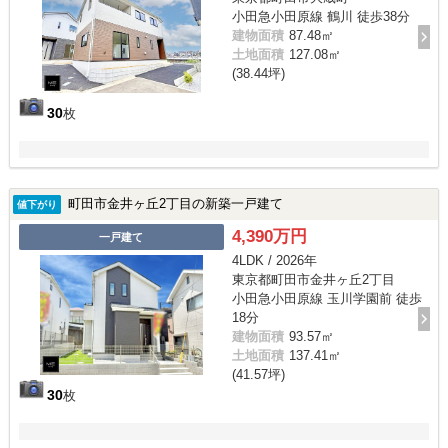
小田急小田原線 鶴川 徒歩38分
建物面積
87.48㎡
土地面積
127.08㎡
(38.44坪)
30
枚
町田市金井ヶ丘2丁目の新築一戸建て
値下がり
4,390万円
一戸建て
4LDK / 2026年
東京都町田市金井ヶ丘2丁目
小田急小田原線 玉川学園前 徒歩
18分
建物面積
93.57㎡
土地面積
137.41㎡
(41.57坪)
30
枚