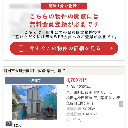
町田市玉川学園3丁目の新築一戸建て
4,780万円
一戸建て
3LDK / 2026年
東京都町田市玉川学園3丁目
小田急小田原線 玉川学園前 小田
急線町田駅 車分
建物面積
87.06㎡
土地面積
109.87㎡
(33.24坪)
12
枚