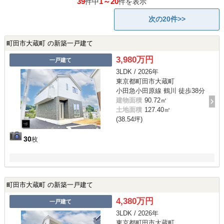
39
1～20
件中
件を表示
次の20件>>
町田市大蔵町 の新築一戸建て
3,980万円
一戸建て
3LDK / 2026年
東京都町田市大蔵町
小田急小田原線 鶴川 徒歩38分
建物面積
90.72㎡
土地面積
127.40㎡
(38.54坪)
30
枚
町田市大蔵町 の新築一戸建て
4,380万円
一戸建て
3LDK / 2026年
東京都町田市大蔵町