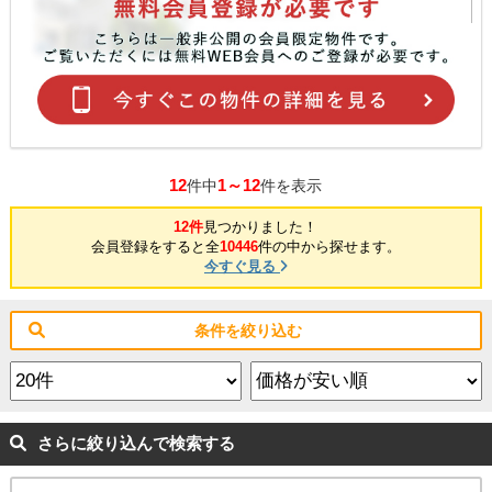
12
1～12
件中
件を表示
12件
見つかりました！
会員登録をすると全
10446
件の中から探せます。
今すぐ見る
条件を絞り込む
さらに絞り込んで検索する