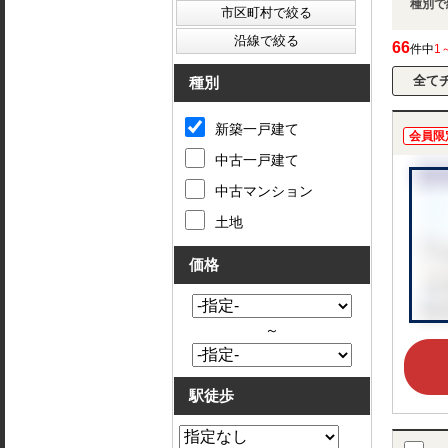
種別で
66
件中
1
種別
新築一戸建て
会員限
中古一戸建て
中古マンション
土地
価格
～
駅徒歩