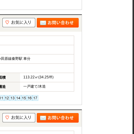
田原線秦野駅 車分
113.22㎡(34.25坪)
面積
一戸建て/木造
構造