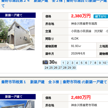
秦野市堀西第２４ 新築戸建 全２棟｜秦野市堀西 の新築一戸建
て
新築一戸建て
2,380万円
価格
値下がり
神奈川県秦野市堀西
所在地
小田急小田原線 渋沢駅 小
交通
4LDK
間取り
91.93㎡
建物面積
土地面
2026年6月
築年月
建物構
30
枚
秦野市羽根第１ 新築戸建 全３棟｜秦野市羽根 の新築一戸建て
新築一戸建て
2,480万円
価格
神奈川県秦野市羽根
所在地