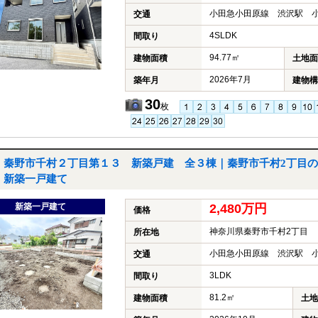
小田急小田原線 渋沢駅 小
交通
4SLDK
間取り
94.77㎡
建物面積
土地面
2026年7月
築年月
建物構
30
枚
秦野市千村２丁目第１３ 新築戸建 全３棟｜秦野市千村2丁目の
新築一戸建て
新築一戸建て
2,480万円
価格
神奈川県秦野市千村2丁目
所在地
小田急小田原線 渋沢駅 小
交通
3LDK
間取り
81.2㎡
建物面積
土地