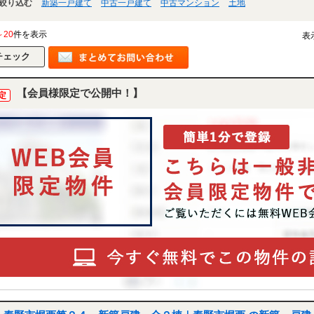
絞り込む
新築一戸建て
中古一戸建て
中古マンション
土地
～20
件を表示
表
【会員様限定で公開中！】
定