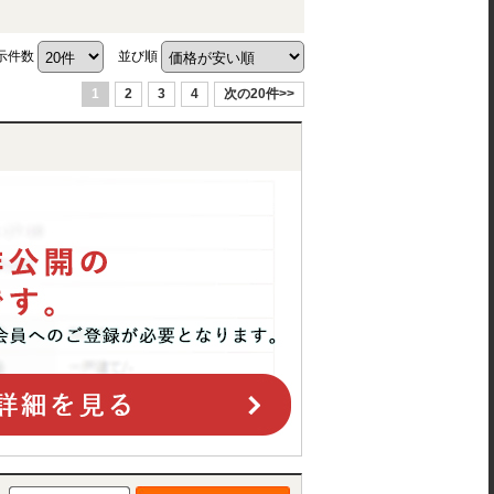
示件数
並び順
1
2
3
4
次の20件>>