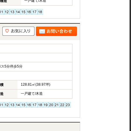
一戸建て/木造
構造
ス5分停歩5分
128.81㎡(38.97坪)
積
一戸建て/木造
造