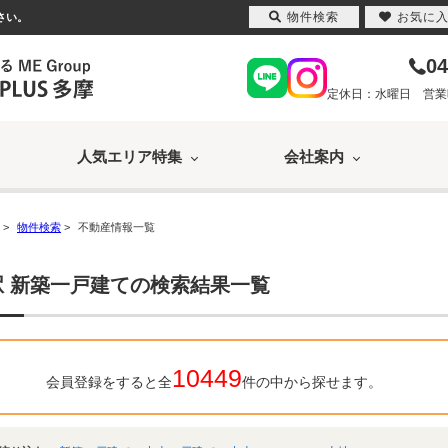
物件検索
お気に
さい。
04
定休日：水曜日 営業時間
人気エリア特集
会社案内
>
物件検索
>
不動産情報一覧
駅 新築一戸建ての検索結果一覧
10449
会員登録をすると全
件の中から探せます。