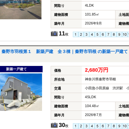
4LDK
間取り
101.85㎡
建物面積
土地面
2026年9月
築年月
建物構
11
枚
秦野市羽根第１ 新築戸建 全３棟｜秦野市羽根 の新築一戸建て
新築一戸建て
2,680万円
価格
神奈川県秦野市羽根
所在地
小田急小田原線 渋沢駅 小
交通
4SLDK
間取り
104.48㎡
建物面積
土地面
2026年7月
築年月
建物構
30
枚