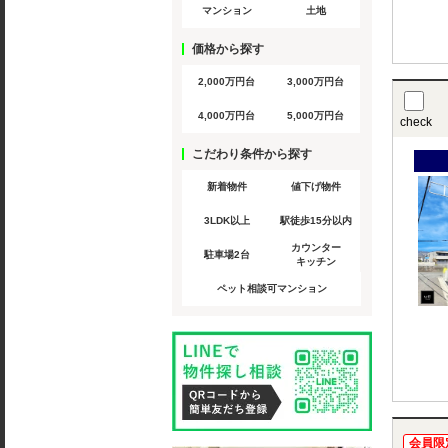
マンション
土地
価格から探す
2,000万円台
3,000万円台
4,000万円台
5,000万円台
check
こだわり条件から探す
新着物件
値下げ物件
3LDK以上
駅徒歩15分以内
カウンター
駐車場2台
キッチン
ペット相談可マンション
会員限