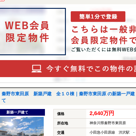
秦野市東田原 新築戸建 全１０棟｜秦野市東田原 の新築一戸建
て
新築一戸建て
2,640万円
価格
神奈川県秦野市東田原
所在地
小田急小田原線 渋沢駅 -
交通