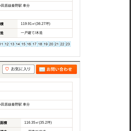
田原線秦野駅 車分
119.91㎡(36.27坪)
積
一戸建て/木造
造
田原線秦野駅 車分
116.35㎡(35.2坪)
面積