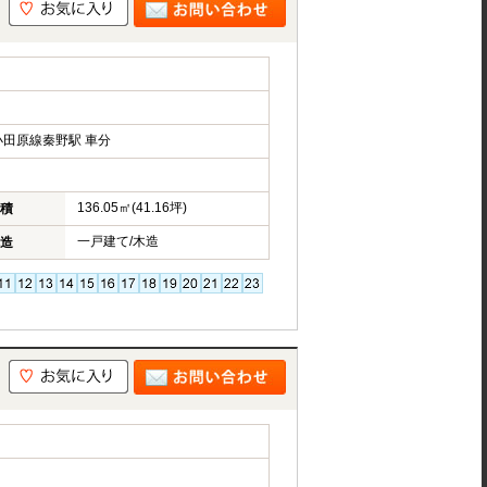
田原線秦野駅 車分
136.05㎡(41.16坪)
積
一戸建て/木造
造