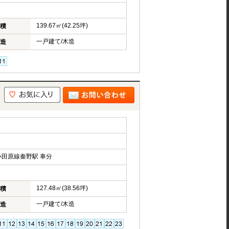
139.67㎡(42.25坪)
積
一戸建て/木造
造
田原線秦野駅 車分
127.48㎡(38.56坪)
積
一戸建て/木造
造