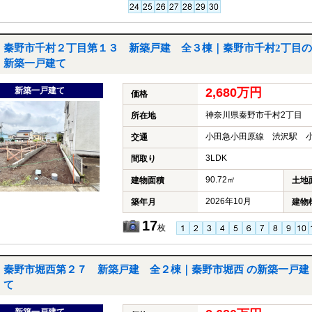
秦野市千村２丁目第１３ 新築戸建 全３棟｜秦野市千村2丁目の
新築一戸建て
新築一戸建て
2,680万円
価格
神奈川県秦野市千村2丁目
所在地
小田急小田原線 渋沢駅 小
交通
3LDK
間取り
90.72㎡
建物面積
土地
2026年10月
築年月
建物
17
枚
秦野市堀西第２７ 新築戸建 全２棟｜秦野市堀西 の新築一戸建
て