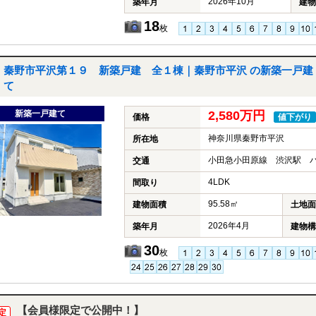
2026年10月
築年月
建物
18
枚
秦野市平沢第１９ 新築戸建 全１棟｜秦野市平沢 の新築一戸建
て
新築一戸建て
2,580万円
価格
値下がり
神奈川県秦野市平沢
所在地
小田急小田原線 渋沢駅 バ
交通
4LDK
間取り
95.58㎡
建物面積
土地面
2026年4月
築年月
建物構
30
枚
【会員様限定で公開中！】
定