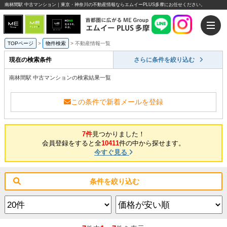
南林間駅 中古マンション｜東京・神奈川の不動産情報ならエムイーPLUS多摩にお任せください。
TOPページ
>
物件検索
>
不動産情報一覧
現在の検索条件
さらに条件を絞り込む
南林間駅 中古マンションの検索結果一覧
この条件で新着メールを登録
7件
見つかりました！
会員登録をすると全
10411
件の中から探せます。
今すぐ見る
条件を絞り込む