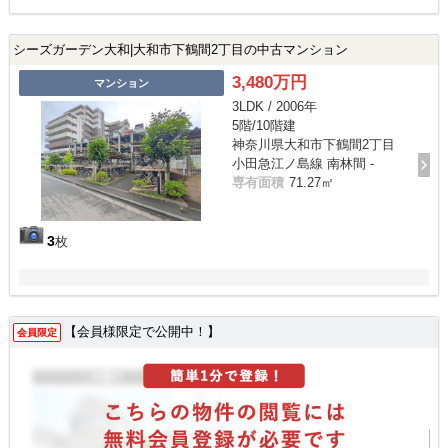
シーズガーデン大和|大和市下鶴間2丁目の中古マンション
3,480万円
マンション
3LDK / 2006年
5階/10階建
神奈川県大和市下鶴間2丁目
小田急江ノ島線 南林間 -
専有面積
71.27㎡
3
枚
【会員様限定で公開中！】
会員限定