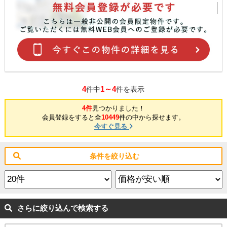
4
1～4
件中
件を表示
4件
見つかりました！
会員登録をすると全
10449
件の中から探せます。
今すぐ見る
条件を絞り込む
さらに絞り込んで検索する