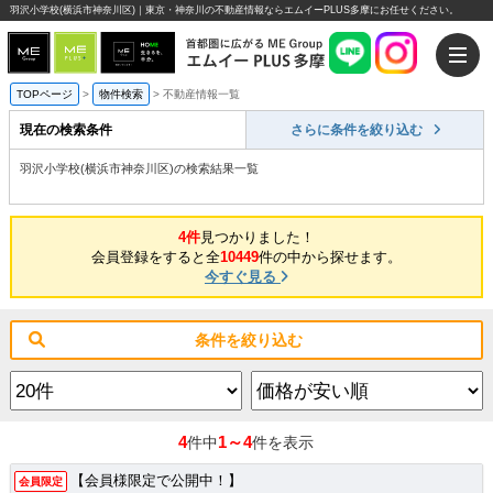
羽沢小学校(横浜市神奈川区)｜東京・神奈川の不動産情報ならエムイーPLUS多摩にお任せください。
TOPページ
>
物件検索
>
不動産情報一覧
現在の検索条件
さらに条件を絞り込む
羽沢小学校(横浜市神奈川区)の検索結果一覧
4件
見つかりました！
会員登録をすると全
10449
件の中から探せます。
今すぐ見る
条件を絞り込む
4
1～4
件中
件を表示
【会員様限定で公開中！】
会員限定