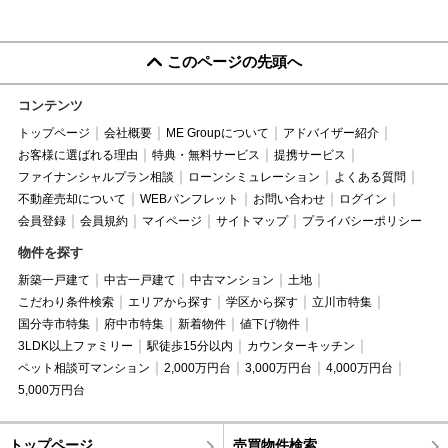
このページの先頭へ
コンテンツ
トップページ
会社概要
ME Groupについて
アドバイザー紹介
お客様に選ばれる理由
特典・無料サービス
提携サービス
ファイナンシャルプラン相談
ローンシミュレーション
よくある質問
不動産売却について
WEBパンフレット
お問い合わせ
ログイン
会員登録
会員規約
マイページ
サイトマップ
プライバシーポリシー
物件を探す
新築一戸建て
中古一戸建て
中古マンション
土地
こだわり条件検索
エリアから探す
学区から探す
立川市特集
国分寺市特集
府中市特集
新着物件
値下げ物件
3LDK以上ファミリー
駅徒歩15分以内
カウンターキッチン
ペット相談可マンション
2,000万円台
3,000万円台
4,000万円台
5,000万円台
トップページ
売買物件検索