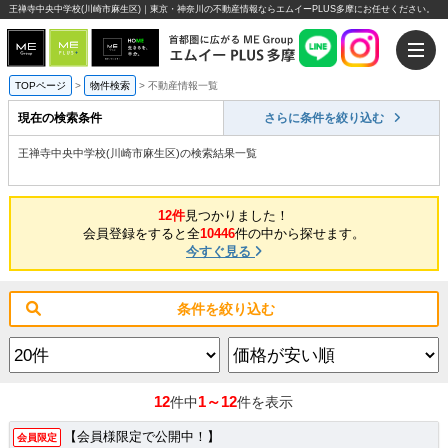
王禅寺中央中学校(川崎市麻生区)｜東京・神奈川の不動産情報ならエムイーPLUS多摩にお任せください。
TOPページ
>
物件検索
>
不動産情報一覧
現在の検索条件
さらに条件を絞り込む
王禅寺中央中学校(川崎市麻生区)の検索結果一覧
12件
見つかりました！
会員登録をすると全
10446
件の中から探せます。
今すぐ見る
条件を絞り込む
12
1～12
件中
件を表示
【会員様限定で公開中！】
会員限定