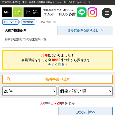
西中学校(秦野市)｜東京・神奈川の不動産情報ならエムイーPLUS多摩にお任せください。
TOPページ
>
物件検索
>
不動産情報一覧
現在の検索条件
さらに条件を絞り込む
西中学校(秦野市)の検索結果一覧
33件
見つかりました！
会員登録をすると全
10449
件の中から探せます。
今すぐ見る
条件を絞り込む
33
1～20
件中
件を表示
次の20件>>