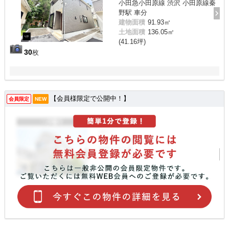
小田急小田原線 渋沢 小田原線秦
野駅 車分
建物面積
91.93㎡
土地面積
136.05㎡
(41.16坪)
30
枚
【会員様限定で公開中！】
会員限定
NEW