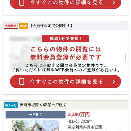
【会員様限定で公開中！】
会員限定
NEW
秦野市堀西 の新築一戸建て
値下がり
2,380万円
一戸建て
4LDK / 2026年
神奈川県秦野市堀西