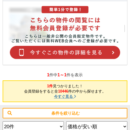
1
1～1
件中
件を表示
1件
見つかりました！
会員登録をすると全
10446
件の中から探せます。
今すぐ見る
条件を絞り込む