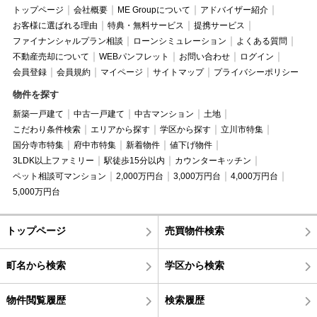
トップページ
会社概要
ME Groupについて
アドバイザー紹介
お客様に選ばれる理由
特典・無料サービス
提携サービス
ファイナンシャルプラン相談
ローンシミュレーション
よくある質問
不動産売却について
WEBパンフレット
お問い合わせ
ログイン
会員登録
会員規約
マイページ
サイトマップ
プライバシーポリシー
物件を探す
新築一戸建て
中古一戸建て
中古マンション
土地
こだわり条件検索
エリアから探す
学区から探す
立川市特集
国分寺市特集
府中市特集
新着物件
値下げ物件
3LDK以上ファミリー
駅徒歩15分以内
カウンターキッチン
ペット相談可マンション
2,000万円台
3,000万円台
4,000万円台
5,000万円台
トップページ
売買物件検索
町名から検索
学区から検索
物件閲覧履歴
検索履歴