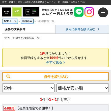
中古一戸建て｜東京・神奈川の不動産情報ならエムイーPLUS多摩にお任せください。
TOPページ
>
物件検索
>
不動産情報一覧
現在の検索条件
さらに条件を絞り込む
中古一戸建ての検索結果一覧
1件
見つかりました！
会員登録をすると全
10446
件の中から探せます。
今すぐ見る
条件を絞り込む
1
1～1
件中
件を表示
【会員様限定で公開中！】
会員限定