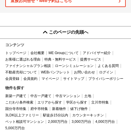
直接お問合せ・web予約はこちら
このページの先頭へ
コンテンツ
トップページ
会社概要
ME Groupについて
アドバイザー紹介
お客様に選ばれる理由
特典・無料サービス
提携サービス
ファイナンシャルプラン相談
ローンシミュレーション
よくある質問
不動産売却について
WEBパンフレット
お問い合わせ
ログイン
会員登録
会員規約
マイページ
サイトマップ
プライバシーポリシー
物件を探す
新築一戸建て
中古一戸建て
中古マンション
土地
こだわり条件検索
エリアから探す
学区から探す
立川市特集
国分寺市特集
府中市特集
新着物件
値下げ物件
3LDK以上ファミリー
駅徒歩15分以内
カウンターキッチン
ペット相談可マンション
2,000万円台
3,000万円台
4,000万円台
5,000万円台