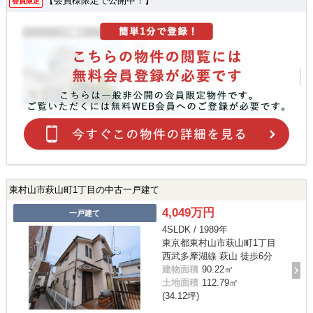
【会員様限定で公開中！】
会員限定
東村山市萩山町1丁目の中古一戸建て
4,049万円
一戸建て
4SLDK / 1989年
東京都東村山市萩山町1丁目
西武多摩湖線 萩山 徒歩6分
建物面積
90.22㎡
土地面積
112.79㎡
(34.12坪)