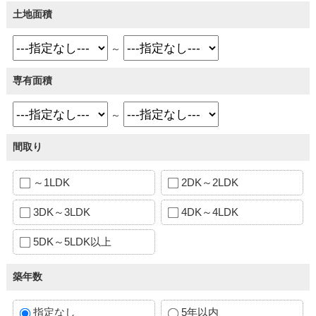
土地面積
～
専有面積
～
間取り
～1LDK
2DK～2LDK
3DK～3LDK
4DK～4LDK
5DK～5LDK以上
築年数
指定なし
5年以内