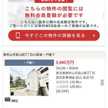
東村山市萩山町2丁目の新築一戸建て
5,990万円
一戸建て
3SLDK / 2026年
東京都東村山市萩山町2丁目
西武多摩湖線 萩山 徒歩7分
建物面積
110.96㎡
土地面積
129.68㎡
(39.23坪)
30
枚