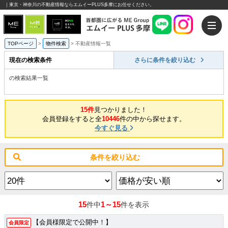
｜東京・神奈川の不動産情報ならエムイーPLUS多摩にお任せください。
TOPページ
>
物件検索
>
不動産情報一覧
現在の検索条件
さらに条件を絞り込む
の検索結果一覧
15件
見つかりました！
会員登録をすると全
10446
件の中から探せます。
今すぐ見る
条件を絞り込む
15
1～15
件中
件を表示
【会員様限定で公開中！】
会員限定