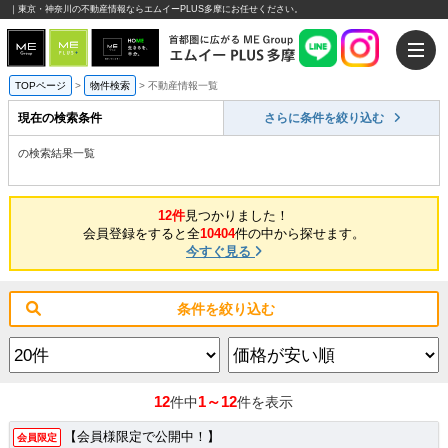
｜東京・神奈川の不動産情報ならエムイーPLUS多摩にお任せください。
TOPページ
>
物件検索
>
不動産情報一覧
現在の検索条件
さらに条件を絞り込む
の検索結果一覧
12件
見つかりました！
会員登録をすると全
10404
件の中から探せます。
今すぐ見る
条件を絞り込む
12
1～12
件中
件を表示
【会員様限定で公開中！】
会員限定