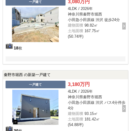
3,080万円
一戸建て
4LDK / 2026年
神奈川県秦野市堀西
小田急小田原線 渋沢 徒歩24分
建物面積
98.82㎡
土地面積
167.75㎡
(50.74坪)
18
枚
秦野市堀西 の新築一戸建て
3,180万円
一戸建て
4LDK / 2026年
神奈川県秦野市堀西
小田急小田原線 渋沢 バス4分停歩
4分
建物面積
93.15㎡
土地面積
181.42㎡
(54.88坪)
30
枚