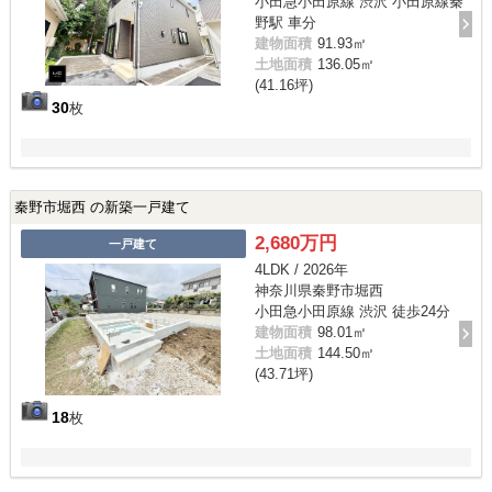
小田急小田原線 渋沢 小田原線秦
野駅 車分
建物面積
91.93㎡
土地面積
136.05㎡
(41.16坪)
30
枚
秦野市堀西 の新築一戸建て
2,680万円
一戸建て
4LDK / 2026年
神奈川県秦野市堀西
小田急小田原線 渋沢 徒歩24分
建物面積
98.01㎡
土地面積
144.50㎡
(43.71坪)
18
枚