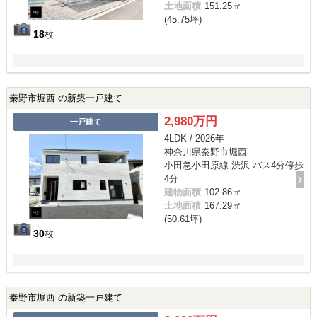
土地面積
151.25㎡
(45.75坪)
18
枚
秦野市堀西 の新築一戸建て
2,980万円
一戸建て
4LDK / 2026年
神奈川県秦野市堀西
小田急小田原線 渋沢 バス4分停歩
4分
建物面積
102.86㎡
土地面積
167.29㎡
(50.61坪)
30
枚
秦野市堀西 の新築一戸建て