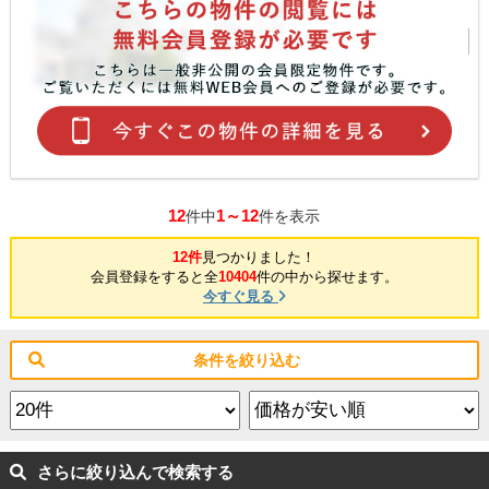
12
1～12
件中
件を表示
12件
見つかりました！
会員登録をすると全
10404
件の中から探せます。
今すぐ見る
条件を絞り込む
さらに絞り込んで検索する