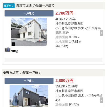
秦野市堀西 の新築一戸建て
値下がり
2,780万円
一戸建て
4LDK / 2026年
神奈川県秦野市堀西
小田急小田原線 渋沢 小田原線秦
野駅 車分
建物面積
96.38㎡
土地面積
147.61㎡
(44.65坪)
30
枚
秦野市堀西 の新築一戸建て
2,880万円
一戸建て
3SLDK / 2026年
神奈川県秦野市堀西
小田急小田原線 渋沢 バス4分停歩
4分
建物面積
94.77㎡