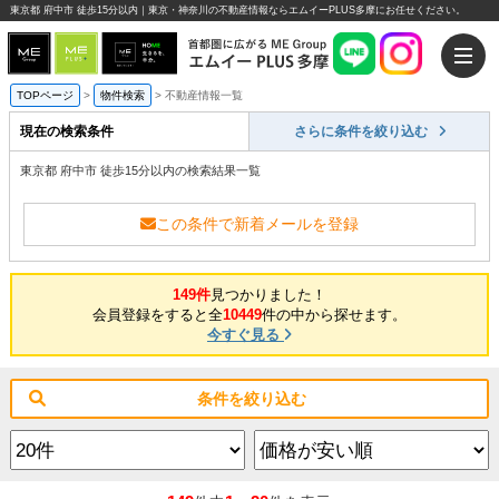
東京都 府中市 徒歩15分以内｜東京・神奈川の不動産情報ならエムイーPLUS多摩にお任せください。
TOPページ
>
物件検索
>
不動産情報一覧
現在の検索条件
さらに条件を絞り込む
東京都 府中市 徒歩15分以内の検索結果一覧
この条件で新着メールを登録
149件
見つかりました！
会員登録をすると全
10449
件の中から探せます。
今すぐ見る
条件を絞り込む