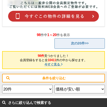
98
1～20
件中
件を表示
次の20件>>
98件
見つかりました！
会員登録をすると全
10411
件の中から探せます。
今すぐ見る
条件を絞り込む
さらに絞り込んで検索する