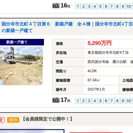
16
枚
国分寺市北町４丁目第６ 新築戸建 全４棟｜国分寺市北町4丁目
の新築一戸建て
新築一戸建て
5,290万円
価格
東京都国分寺市北町4丁目
所在地
西武国分寺線 鷹の台駅 徒
交通
4LDK
間取り
87.48㎡
建物面積
土地面
2027年1月
築年月
建物構
17
枚
【会員様限定で公開中！】
定
NEW