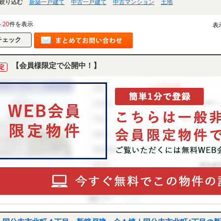
絞り込む
新築一戸建て
中古一戸建て
中古マンション
土地
～20
件を表示
表
【会員様限定で公開中！】
定