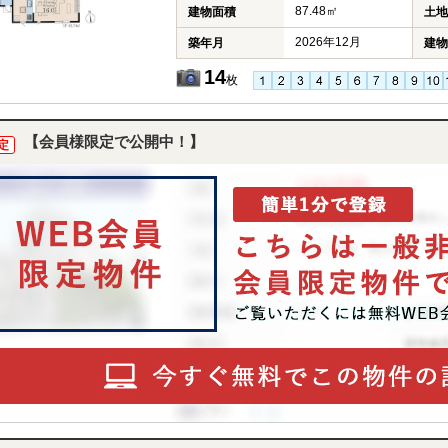
87.48㎡
建物面積
土地
2026年12月
築年月
建物
14
枚
【会員様限定で公開中！】
定