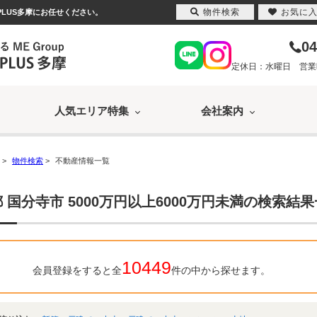
物件検索
お気に
PLUS多摩にお任せください。
04
定休日：水曜日 営業時間
人気エリア特集
会社案内
>
物件検索
>
不動産情報一覧
 国分寺市 5000万円以上6000万円未満の検索結
10449
会員登録をすると全
件の中から探せます。