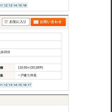
歩20分
110.00㎡(33.28坪)
積
一戸建て/木造
造