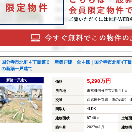
国分寺市北町４丁目第６ 新築戸建 全４棟｜国分寺市北町4丁目
の新築一戸建て
新築一戸建て
5,290万円
価格
東京都国分寺市北町4丁目
所在地
西武国分寺線 鷹の台駅 徒
交通
4LDK
間取り
87.48㎡
建物面積
土地面
2027年1月
築年月
建物構