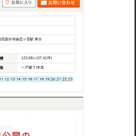
武国分寺線恋ヶ窪駅 車分
123.68㎡(37.41坪)
積
一戸建て/木造
造