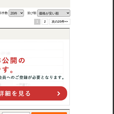
示件数
並び順
1
2
次の20件>>