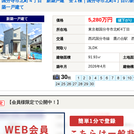
国分寺市北町４丁目 新築戸建 全１棟｜国分寺市北町4丁目の新
築一戸建て
新築一戸建て
5,280万円
価格
値下がり
東京都国分寺市北町4丁目
所在地
西武国分寺線 鷹の台駅 西
交通
3LDK
間取り
91.93㎡
建物面積
土地面
2026年4月
築年月
建物構
30
枚
【会員様限定で公開中！】
定