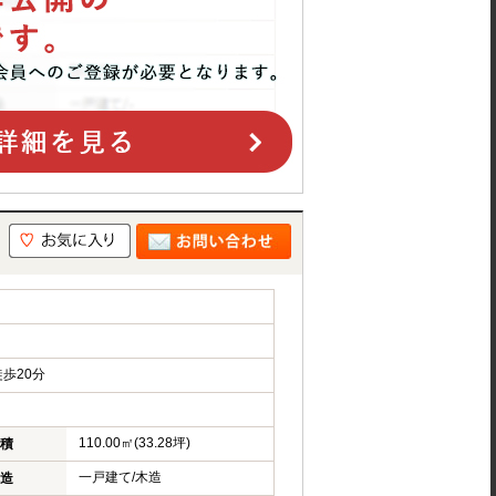
歩20分
110.00㎡(33.28坪)
積
一戸建て/木造
造