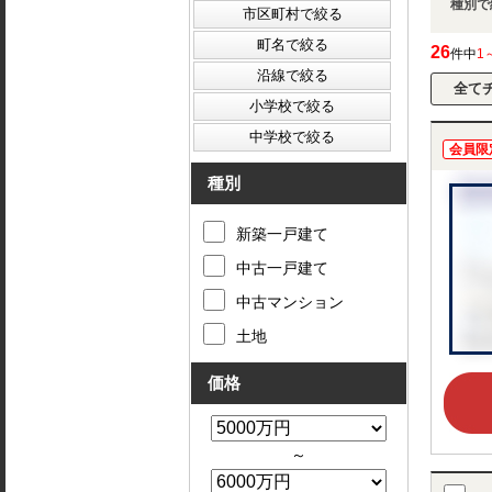
種別で
26
件中
1
会員限
種別
新築一戸建て
中古一戸建て
中古マンション
土地
価格
～