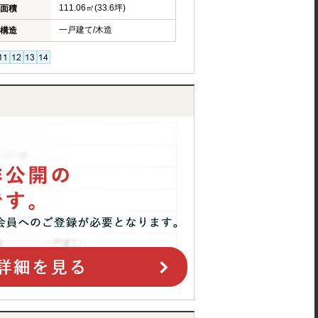
111.06㎡(33.6坪)
面積
一戸建て/木造
構造