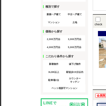
種別で探す
新築一戸建て
中古一戸建て
マンション
土地
check
価格から探す
2,000万円台
3,000万円台
4,000万円台
5,000万円台
こだわり条件から探す
新着物件
値下げ物件
3LDK以上
駅徒歩15分以内
カウンター
駐車場2台
キッチン
ペット相談可マンション
会員限