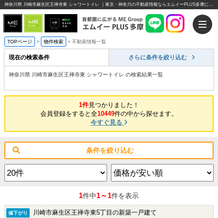
神奈川県 川崎市麻生区王禅寺東 シャワートイレ ｜東京・神奈川の不動産情報ならエムイーPLUS多摩にお任せください。
TOPページ
>
物件検索
>
不動産情報一覧
現在の検索条件
さらに条件を絞り込む
神奈川県 川崎市麻生区王禅寺東 シャワートイレ の検索結果一覧
1件
見つかりました！
会員登録をすると全
10449
件の中から探せます。
今すぐ見る
条件を絞り込む
1
1～1
件中
件を表示
川崎市麻生区王禅寺東5丁目の新築一戸建て
値下がり