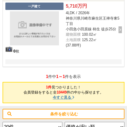
5,710万円
一戸建て
4LDK / 2026年
神奈川県川崎市麻生区王禅寺東5
丁目
小田急小田原線 柿生 徒歩25分
建物面積
100.02㎡
土地面積
125.22㎡
(37.88坪)
0
枚
1
1～1
件中
件を表示
1件
見つかりました！
会員登録をすると全
10449
件の中から探せます。
今すぐ見る
条件を絞り込む