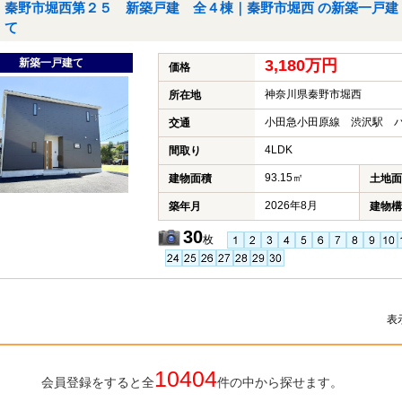
秦野市堀西第２５ 新築戸建 全４棟｜秦野市堀西 の新築一戸建
て
新築一戸建て
3,180万円
価格
神奈川県秦野市堀西
所在地
小田急小田原線 渋沢駅 バ
交通
4LDK
間取り
93.15㎡
建物面積
土地面
2026年8月
築年月
建物構
30
枚
表
10404
会員登録をすると全
件の中から探せます。