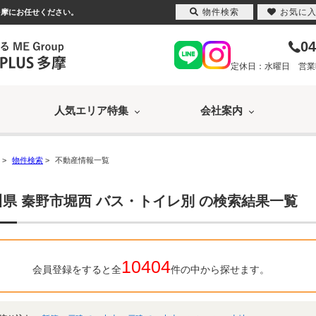
物件検索
お気に
多摩にお任せください。
04
定休日：水曜日 営業時間
人気エリア特集
会社案内
>
物件検索
>
不動産情報一覧
県 秦野市堀西 バス・トイレ別 の検索結果一覧
10404
会員登録をすると全
件の中から探せます。