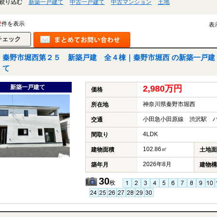
絞り込む
新築一戸建て
中古一戸建て
中古マンション
土地
2
件を表示
表
秦野市堀西第２５ 新築戸建 全４棟｜秦野市堀西 の新築一戸建
て
新築一戸建て
2,980万円
価格
神奈川県秦野市堀西
所在地
小田急小田原線 渋沢駅 バ
交通
4LDK
間取り
102.86㎡
建物面積
土地面
2026年8月
築年月
建物構
30
枚