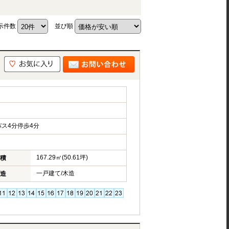
示件数
並び順
ス4分停歩4分
167.29㎡(50.61坪)
積
一戸建て/木造
造