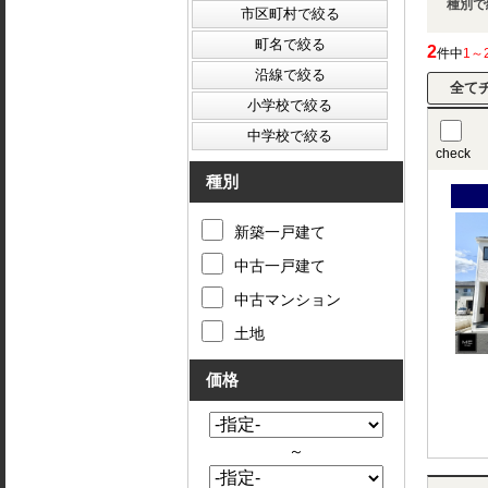
種別で
2
件中
1～
check
種別
新築一戸建て
中古一戸建て
中古マンション
土地
価格
～