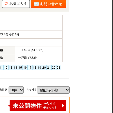
ス4分停歩4分
181.42㎡(54.88坪)
積
一戸建て/木造
造
示件数
並び順