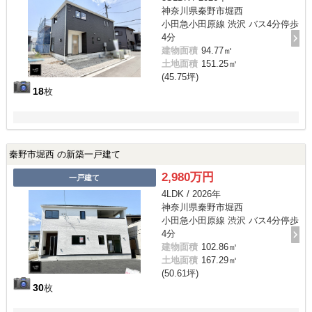
神奈川県秦野市堀西
小田急小田原線 渋沢 バス4分停歩
4分
建物面積
94.77㎡
土地面積
151.25㎡
(45.75坪)
18
枚
秦野市堀西 の新築一戸建て
2,980万円
一戸建て
4LDK / 2026年
神奈川県秦野市堀西
小田急小田原線 渋沢 バス4分停歩
4分
建物面積
102.86㎡
土地面積
167.29㎡
(50.61坪)
30
枚