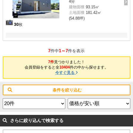
4分
建物面積
93.15㎡
土地面積
181.42㎡
(54.88坪)
30
枚
7
1～7
件中
件を表示
7件
見つかりました！
会員登録をすると全
10404
件の中から探せます。
今すぐ見る
条件を絞り込む
さらに絞り込んで検索する