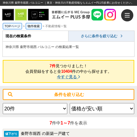
神奈川県 秦野市堀西 バルコニー ｜東京・神奈川の不動産情報ならエムイーPLUS多摩にお任せください。
TOPページ
>
物件検索
>
不動産情報一覧
現在の検索条件
さらに条件を絞り込む
神奈川県 秦野市堀西 バルコニー の検索結果一覧
7件
見つかりました！
会員登録をすると全
10404
件の中から探せます。
今すぐ見る
条件を絞り込む
7
1～7
件中
件を表示
秦野市堀西 の新築一戸建て
値下がり