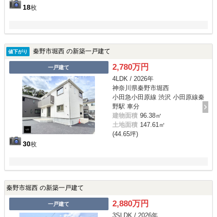
18
枚
秦野市堀西 の新築一戸建て
値下がり
2,780万円
一戸建て
4LDK / 2026年
神奈川県秦野市堀西
小田急小田原線 渋沢 小田原線秦
野駅 車分
建物面積
96.38㎡
土地面積
147.61㎡
(44.65坪)
30
枚
秦野市堀西 の新築一戸建て
2,880万円
一戸建て
3SLDK / 2026年