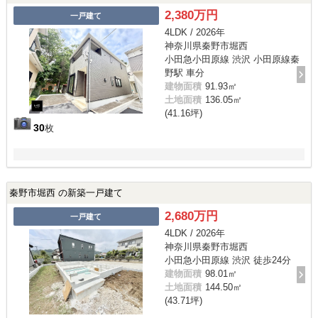
2,380万円
一戸建て
4LDK / 2026年
神奈川県秦野市堀西
小田急小田原線 渋沢 小田原線秦
野駅 車分
建物面積
91.93㎡
土地面積
136.05㎡
(41.16坪)
30
枚
秦野市堀西 の新築一戸建て
2,680万円
一戸建て
4LDK / 2026年
神奈川県秦野市堀西
小田急小田原線 渋沢 徒歩24分
建物面積
98.01㎡
土地面積
144.50㎡
(43.71坪)