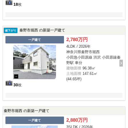
18
枚
秦野市堀西 の新築一戸建て
値下がり
2,780万円
一戸建て
4LDK / 2026年
神奈川県秦野市堀西
小田急小田原線 渋沢 小田原線秦
野駅 車分
建物面積
96.38㎡
土地面積
147.61㎡
(44.65坪)
30
枚
秦野市堀西 の新築一戸建て
2,880万円
一戸建て
3SLDK / 2026年