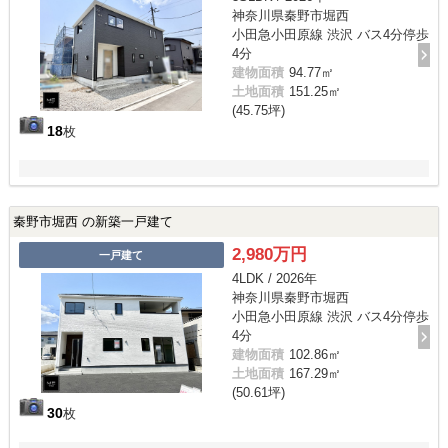
神奈川県秦野市堀西
小田急小田原線 渋沢 バス4分停歩
4分
建物面積
94.77㎡
土地面積
151.25㎡
(45.75坪)
18
枚
秦野市堀西 の新築一戸建て
2,980万円
一戸建て
4LDK / 2026年
神奈川県秦野市堀西
小田急小田原線 渋沢 バス4分停歩
4分
建物面積
102.86㎡
土地面積
167.29㎡
(50.61坪)
30
枚