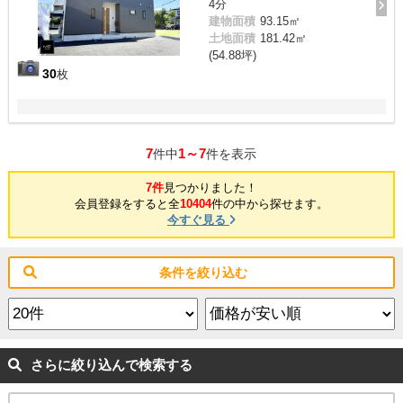
4分
建物面積
93.15㎡
土地面積
181.42㎡
(54.88坪)
30
枚
7
1～7
件中
件を表示
7件
見つかりました！
会員登録をすると全
10404
件の中から探せます。
今すぐ見る
条件を絞り込む
さらに絞り込んで検索する