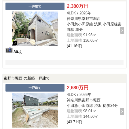
2,380万円
一戸建て
4LDK / 2026年
神奈川県秦野市堀西
小田急小田原線 渋沢 小田原線秦
野駅 車分
建物面積
91.93㎡
土地面積
136.05㎡
(41.16坪)
30
枚
秦野市堀西 の新築一戸建て
2,680万円
一戸建て
4LDK / 2026年
神奈川県秦野市堀西
小田急小田原線 渋沢 徒歩24分
建物面積
98.01㎡
土地面積
144.50㎡
(43.71坪)