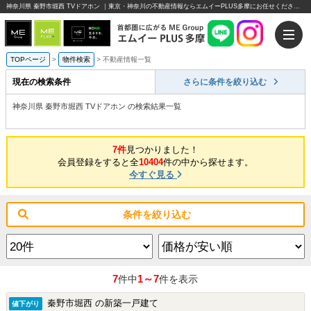
神奈川県 秦野市堀西 TVドアホン ｜東京・神奈川の不動産情報ならエムイーPLUS多摩にお任せください。
TOPページ
>
物件検索
>
不動産情報一覧
現在の検索条件
さらに条件を絞り込む
神奈川県 秦野市堀西 TVドアホン の検索結果一覧
7件
見つかりました！
会員登録をすると全
10404
件の中から探せます。
今すぐ見る
条件を絞り込む
7
1～7
件中
件を表示
秦野市堀西 の新築一戸建て
値下がり