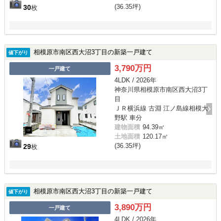
(36.35坪)
30
枚
相模原市南区西大沼3丁目の新築一戸建て
値下がり
3,790万円
一戸建て
4LDK / 2026年
神奈川県相模原市南区西大沼3丁
目
ＪＲ横浜線 古淵 江ノ島線相模大
野駅 車分
建物面積
94.39㎡
土地面積
120.17㎡
(36.35坪)
29
枚
相模原市南区西大沼3丁目の新築一戸建て
値下がり
3,890万円
一戸建て
4LDK / 2026年