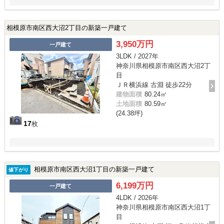
相模原市南区西大沼2丁目の新築一戸建て
3,950万円
一戸建て
3LDK / 2027年
神奈川県相模原市南区西大沼2丁
目
ＪＲ横浜線 古淵 徒歩22分
建物面積
80.24㎡
土地面積
80.59㎡
(24.38坪)
17
枚
相模原市南区西大沼1丁目の新築一戸建て
値下がり
6,199万円
一戸建て
4LDK / 2026年
神奈川県相模原市南区西大沼1丁
目