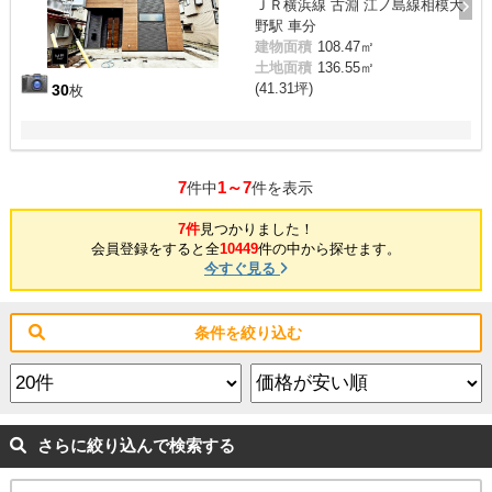
ＪＲ横浜線 古淵 江ノ島線相模大
野駅 車分
建物面積
108.47㎡
土地面積
136.55㎡
(41.31坪)
30
枚
7
1～7
件中
件を表示
7件
見つかりました！
会員登録をすると全
10449
件の中から探せます。
今すぐ見る
条件を絞り込む
さらに絞り込んで検索する