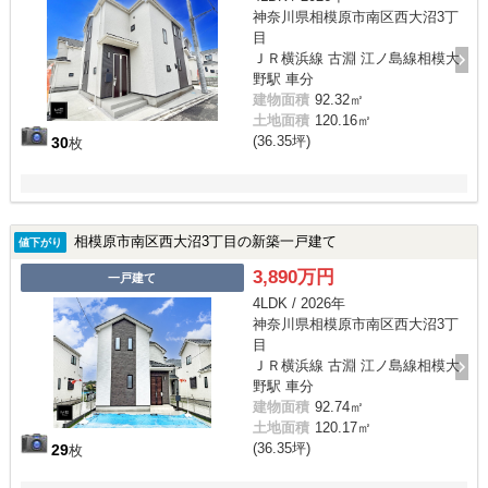
神奈川県相模原市南区西大沼3丁
目
ＪＲ横浜線 古淵 江ノ島線相模大
野駅 車分
建物面積
92.32㎡
土地面積
120.16㎡
(36.35坪)
30
枚
相模原市南区西大沼3丁目の新築一戸建て
値下がり
3,890万円
一戸建て
4LDK / 2026年
神奈川県相模原市南区西大沼3丁
目
ＪＲ横浜線 古淵 江ノ島線相模大
野駅 車分
建物面積
92.74㎡
土地面積
120.17㎡
(36.35坪)
29
枚