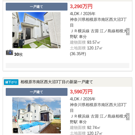
3,290万円
一戸建て
4LDK / 2026年
神奈川県相模原市南区西大沼3丁
目
ＪＲ横浜線 古淵 江ノ島線相模大
野駅 車分
建物面積
93.57㎡
土地面積
120.17㎡
(36.35坪)
30
枚
相模原市南区西大沼3丁目の新築一戸建て
値下がり
3,590万円
一戸建て
4LDK / 2026年
神奈川県相模原市南区西大沼3丁
目
ＪＲ横浜線 古淵 江ノ島線相模大
野駅 車分
建物面積
92.74㎡
土地面積
120.17㎡