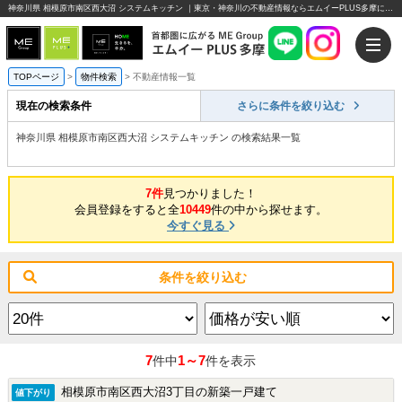
神奈川県 相模原市南区西大沼 システムキッチン ｜東京・神奈川の不動産情報ならエムイーPLUS多摩にお任せください。
TOPページ
>
物件検索
>
不動産情報一覧
現在の検索条件
さらに条件を絞り込む
神奈川県 相模原市南区西大沼 システムキッチン の検索結果一覧
7件
見つかりました！
会員登録をすると全
10449
件の中から探せます。
今すぐ見る
条件を絞り込む
7
1～7
件中
件を表示
相模原市南区西大沼3丁目の新築一戸建て
値下がり