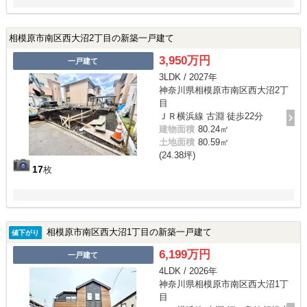
相模原市南区西大沼2丁目の新築一戸建て
3,950万円
一戸建て
3LDK / 2027年
神奈川県相模原市南区西大沼2丁
目
ＪＲ横浜線 古淵 徒歩22分
建物面積
80.24㎡
土地面積
80.59㎡
(24.38坪)
17
枚
相模原市南区西大沼1丁目の新築一戸建て
値下がり
6,199万円
一戸建て
4LDK / 2026年
神奈川県相模原市南区西大沼1丁
目