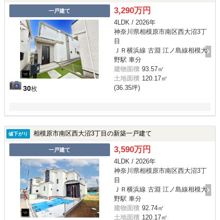
3,290万円
一戸建て
4LDK / 2026年
神奈川県相模原市南区西大沼3丁
目
ＪＲ横浜線 古淵 江ノ島線相模大
野駅 車分
建物面積
93.57㎡
土地面積
120.17㎡
(36.35坪)
30
枚
相模原市南区西大沼3丁目の新築一戸建て
値下がり
3,590万円
一戸建て
4LDK / 2026年
神奈川県相模原市南区西大沼3丁
目
ＪＲ横浜線 古淵 江ノ島線相模大
野駅 車分
建物面積
92.74㎡
土地面積
120.17㎡