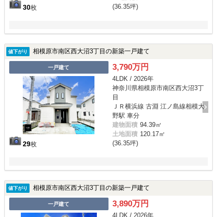
(36.35坪)
30
枚
相模原市南区西大沼3丁目の新築一戸建て
値下がり
3,790万円
一戸建て
4LDK / 2026年
神奈川県相模原市南区西大沼3丁
目
ＪＲ横浜線 古淵 江ノ島線相模大
野駅 車分
建物面積
94.39㎡
土地面積
120.17㎡
(36.35坪)
29
枚
相模原市南区西大沼3丁目の新築一戸建て
値下がり
3,890万円
一戸建て
4LDK / 2026年