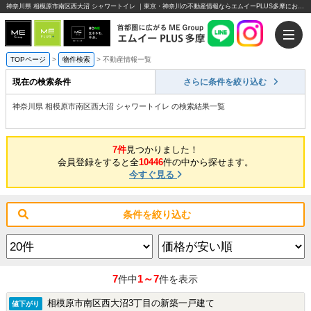
神奈川県 相模原市南区西大沼 シャワートイレ ｜東京・神奈川の不動産情報ならエムイーPLUS多摩にお任せください。
TOPページ
>
物件検索
>
不動産情報一覧
現在の検索条件
さらに条件を絞り込む
神奈川県 相模原市南区西大沼 シャワートイレ の検索結果一覧
7件
見つかりました！
会員登録をすると全
10446
件の中から探せます。
今すぐ見る
条件を絞り込む
7
1～7
件中
件を表示
相模原市南区西大沼3丁目の新築一戸建て
値下がり