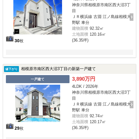
神奈川県相模原市南区西大沼3丁
目
ＪＲ横浜線 古淵 江ノ島線相模大
野駅 車分
建物面積
92.32㎡
土地面積
120.16㎡
(36.35坪)
30
枚
相模原市南区西大沼3丁目の新築一戸建て
値下がり
3,890万円
一戸建て
4LDK / 2026年
神奈川県相模原市南区西大沼3丁
目
ＪＲ横浜線 古淵 江ノ島線相模大
野駅 車分
建物面積
92.74㎡
土地面積
120.17㎡
(36.35坪)
29
枚