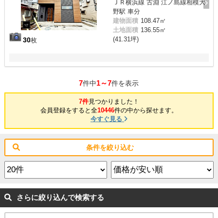
ＪＲ横浜線 古淵 江ノ島線相模大
野駅 車分
建物面積
108.47㎡
土地面積
136.55㎡
(41.31坪)
30
枚
7
1～7
件中
件を表示
7件
見つかりました！
会員登録をすると全
10446
件の中から探せます。
今すぐ見る
条件を絞り込む
さらに絞り込んで検索する