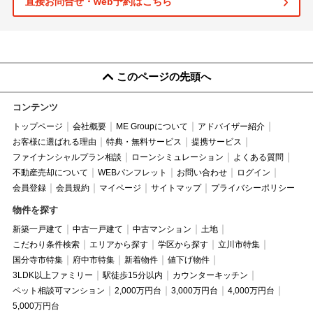
直接お問合せ・web予約はこちら
このページの先頭へ
コンテンツ
トップページ
会社概要
ME Groupについて
アドバイザー紹介
お客様に選ばれる理由
特典・無料サービス
提携サービス
ファイナンシャルプラン相談
ローンシミュレーション
よくある質問
不動産売却について
WEBパンフレット
お問い合わせ
ログイン
会員登録
会員規約
マイページ
サイトマップ
プライバシーポリシー
物件を探す
新築一戸建て
中古一戸建て
中古マンション
土地
こだわり条件検索
エリアから探す
学区から探す
立川市特集
国分寺市特集
府中市特集
新着物件
値下げ物件
3LDK以上ファミリー
駅徒歩15分以内
カウンターキッチン
ペット相談可マンション
2,000万円台
3,000万円台
4,000万円台
5,000万円台