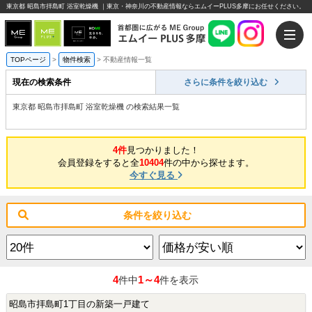
東京都 昭島市拝島町 浴室乾燥機 ｜東京・神奈川の不動産情報ならエムイーPLUS多摩にお任せください。
TOPページ
>
物件検索
>
不動産情報一覧
現在の検索条件
さらに条件を絞り込む
東京都 昭島市拝島町 浴室乾燥機 の検索結果一覧
4件
見つかりました！
会員登録をすると全
10404
件の中から探せます。
今すぐ見る
条件を絞り込む
4
1～4
件中
件を表示
昭島市拝島町1丁目の新築一戸建て