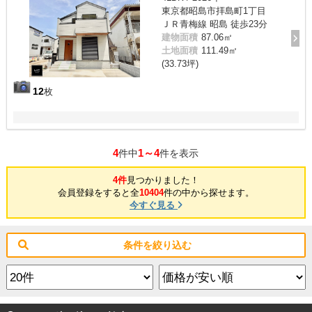
東京都昭島市拝島町1丁目
ＪＲ青梅線 昭島 徒歩23分
建物面積
87.06㎡
土地面積
111.49㎡
(33.73坪)
12
枚
4
1～4
件中
件を表示
4件
見つかりました！
会員登録をすると全
10404
件の中から探せます。
今すぐ見る
条件を絞り込む