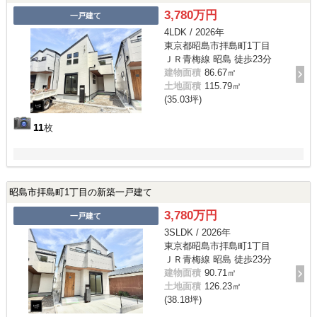
3,780万円
一戸建て
4LDK / 2026年
東京都昭島市拝島町1丁目
ＪＲ青梅線 昭島 徒歩23分
建物面積
86.67㎡
土地面積
115.79㎡
(35.03坪)
11
枚
昭島市拝島町1丁目の新築一戸建て
3,780万円
一戸建て
3SLDK / 2026年
東京都昭島市拝島町1丁目
ＪＲ青梅線 昭島 徒歩23分
建物面積
90.71㎡
土地面積
126.23㎡
(38.18坪)