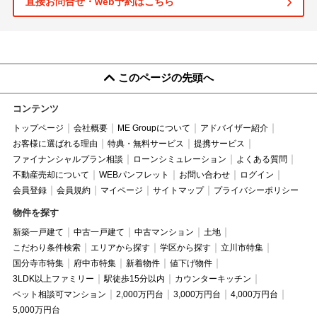
直接お問合せ・web予約はこちら
このページの先頭へ
コンテンツ
トップページ
会社概要
ME Groupについて
アドバイザー紹介
お客様に選ばれる理由
特典・無料サービス
提携サービス
ファイナンシャルプラン相談
ローンシミュレーション
よくある質問
不動産売却について
WEBパンフレット
お問い合わせ
ログイン
会員登録
会員規約
マイページ
サイトマップ
プライバシーポリシー
物件を探す
新築一戸建て
中古一戸建て
中古マンション
土地
こだわり条件検索
エリアから探す
学区から探す
立川市特集
国分寺市特集
府中市特集
新着物件
値下げ物件
3LDK以上ファミリー
駅徒歩15分以内
カウンターキッチン
ペット相談可マンション
2,000万円台
3,000万円台
4,000万円台
5,000万円台