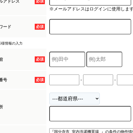
ルアドレス
必須
※メールアドレスはログインに使用しま
ワード
必須
客様情報の入力
前
必須
-
-
番号
必須
所