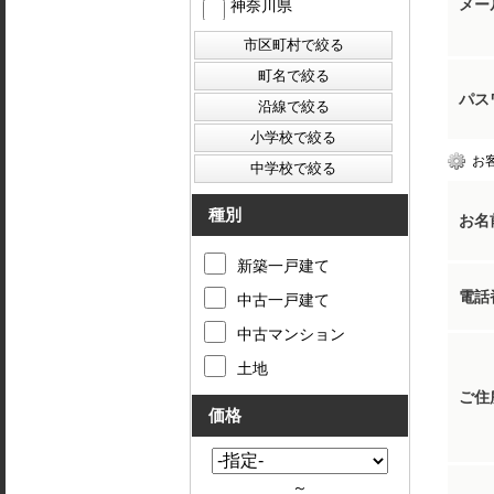
メー
神奈川県
パス
お
種別
お名
新築一戸建て
電話
中古一戸建て
中古マンション
土地
ご住
価格
～