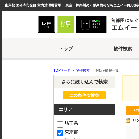
東京都 国分寺市光町 室内洗濯機置場 ｜東京・神奈川の不動産情報ならエムイーPLUS
トップ
物件検索
TOPページ
>
物件検索
>
不動産情報一覧
さらに絞り込んで検索
エリア
ロ
埼玉県
東京都