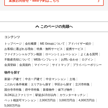
直接お問合せ・web予約はこちら
このページの先頭へ
コンテンツ
トップページ
会社概要
ME Groupについて
アドバイザー紹介
お客様に選ばれる理由
特典・無料サービス
提携サービス
ファイナンシャルプラン相談
ローンシミュレーション
よくある質問
不動産売却について
WEBパンフレット
お問い合わせ
ログイン
会員登録
会員規約
マイページ
サイトマップ
プライバシーポリシー
物件を探す
新築一戸建て
中古一戸建て
中古マンション
土地
こだわり条件検索
エリアから探す
学区から探す
立川市特集
国分寺市特集
府中市特集
新着物件
値下げ物件
3LDK以上ファミリー
駅徒歩15分以内
カウンターキッチン
ペット相談可マンション
2,000万円台
3,000万円台
4,000万円台
5,000万円台