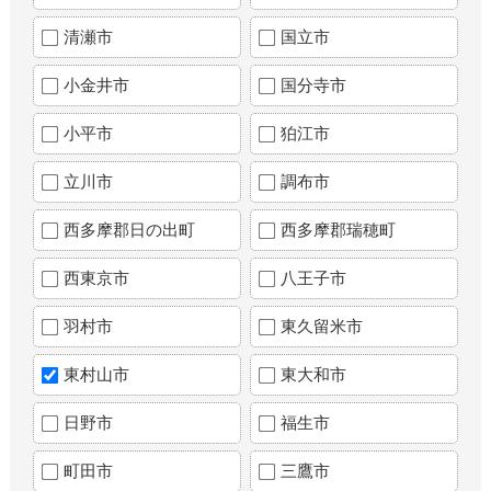
清瀬市
国立市
小金井市
国分寺市
小平市
狛江市
立川市
調布市
西多摩郡日の出町
西多摩郡瑞穂町
西東京市
八王子市
羽村市
東久留米市
東村山市
東大和市
日野市
福生市
町田市
三鷹市