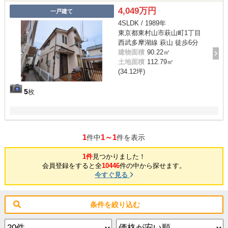
4,049万円
一戸建て
4SLDK / 1989年
東京都東村山市萩山町1丁目
西武多摩湖線 萩山 徒歩6分
建物面積
90.22㎡
土地面積
112.79㎡
(34.12坪)
5
枚
1
1～1
件中
件を表示
1件
見つかりました！
会員登録をすると全
10446
件の中から探せます。
今すぐ見る
条件を絞り込む