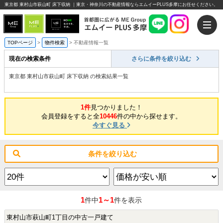
東京都 東村山市萩山町 床下収納 ｜東京・神奈川の不動産情報ならエムイーPLUS多摩にお任せください。
TOPページ
>
物件検索
>
不動産情報一覧
現在の検索条件
さらに条件を絞り込む
東京都 東村山市萩山町 床下収納 の検索結果一覧
1件
見つかりました！
会員登録をすると全
10446
件の中から探せます。
今すぐ見る
条件を絞り込む
1
1～1
件中
件を表示
東村山市萩山町1丁目の中古一戸建て