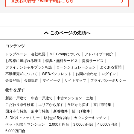
直接お問合せ・web予約はこちら
このページの先頭へ
コンテンツ
トップページ
会社概要
ME Groupについて
アドバイザー紹介
お客様に選ばれる理由
特典・無料サービス
提携サービス
ファイナンシャルプラン相談
ローンシミュレーション
よくある質問
不動産売却について
WEBパンフレット
お問い合わせ
ログイン
会員登録
会員規約
マイページ
サイトマップ
プライバシーポリシー
物件を探す
新築一戸建て
中古一戸建て
中古マンション
土地
こだわり条件検索
エリアから探す
学区から探す
立川市特集
国分寺市特集
府中市特集
新着物件
値下げ物件
3LDK以上ファミリー
駅徒歩15分以内
カウンターキッチン
ペット相談可マンション
2,000万円台
3,000万円台
4,000万円台
5,000万円台