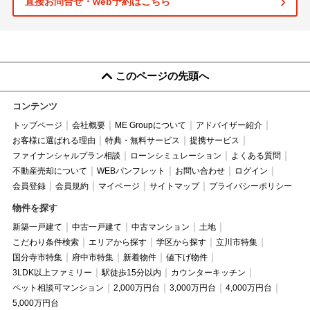
直接お問合せ・web予約はこちら
このページの先頭へ
コンテンツ
トップページ
会社概要
ME Groupについて
アドバイザー紹介
お客様に選ばれる理由
特典・無料サービス
提携サービス
ファイナンシャルプラン相談
ローンシミュレーション
よくある質問
不動産売却について
WEBパンフレット
お問い合わせ
ログイン
会員登録
会員規約
マイページ
サイトマップ
プライバシーポリシー
物件を探す
新築一戸建て
中古一戸建て
中古マンション
土地
こだわり条件検索
エリアから探す
学区から探す
立川市特集
国分寺市特集
府中市特集
新着物件
値下げ物件
3LDK以上ファミリー
駅徒歩15分以内
カウンターキッチン
ペット相談可マンション
2,000万円台
3,000万円台
4,000万円台
5,000万円台