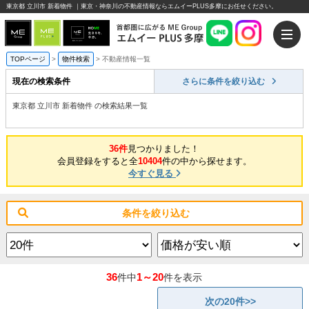
東京都 立川市 新着物件 ｜東京・神奈川の不動産情報ならエムイーPLUS多摩にお任せください。
TOPページ
>
物件検索
>
不動産情報一覧
現在の検索条件
さらに条件を絞り込む
東京都 立川市 新着物件 の検索結果一覧
36件
見つかりました！
会員登録をすると全
10404
件の中から探せます。
今すぐ見る
条件を絞り込む
36
1～20
件中
件を表示
次の20件>>