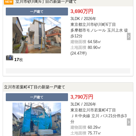
立川市砂川町6丁目の新築一戸建て
NEW
3,690万円
一戸建て
3LDK / 2026年
東京都立川市砂川町6丁目
多摩都市モノレール 玉川上水 徒
歩12分
建物面積
64.58㎡
土地面積
80.90㎡
(24.47坪)
17
枚
立川市若葉町4丁目の新築一戸建て
3,790万円
一戸建て
3LDK / 2026年
東京都立川市若葉町4丁目
ＪＲ中央線 立川 バス21分停歩3
分
建物面積
60.29㎡
土地面積
75.77㎡