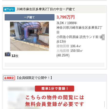
川崎市麻生区多摩美2丁目の中古一戸建て
値下がり
3,799万円
一戸建て
3LDK / 1988年
神奈川県川崎市麻生区多摩美2丁
目
小田急小田原線 読売ランド前 徒
歩13分
建物面積
106.4㎡
土地面積
159.50㎡
(48.25坪)
12
枚
【会員様限定で公開中！】
会員限定