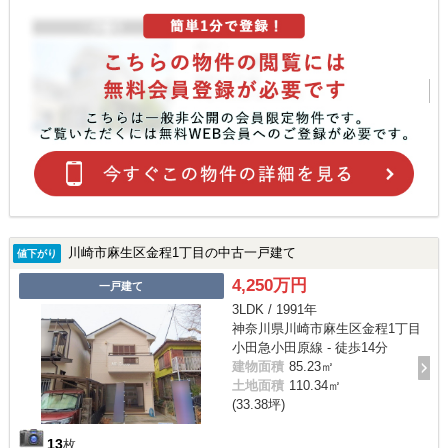
川崎市麻生区金程1丁目の中古一戸建て
値下がり
4,250万円
一戸建て
3LDK / 1991年
神奈川県川崎市麻生区金程1丁目
小田急小田原線 - 徒歩14分
建物面積
85.23㎡
土地面積
110.34㎡
(33.38坪)
13
枚