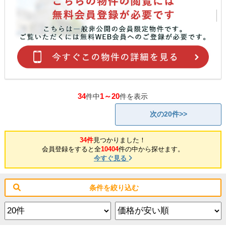
34
1～20
件中
件を表示
次の20件>>
34件
見つかりました！
会員登録をすると全
10404
件の中から探せます。
今すぐ見る
条件を絞り込む