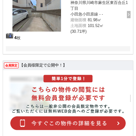
神奈川県川崎市麻生区東百合丘1
丁目
小田急小田原線 - -
建物面積
81.98㎡
土地面積
101.52㎡
(30.71坪)
4
枚
【会員様限定で公開中！】
会員限定