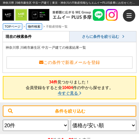
神奈川県 川崎市麻生区 中古一戸建て｜東京・神奈川の不動産情報ならエムイーPLUS多摩にお任せください。
TOPページ
>
物件検索
>
不動産情報一覧
現在の検索条件
さらに条件を絞り込む
神奈川県 川崎市麻生区 中古一戸建ての検索結果一覧
この条件で新着メールを登録
34件
見つかりました！
会員登録をすると全
10404
件の中から探せます。
今すぐ見る
条件を絞り込む