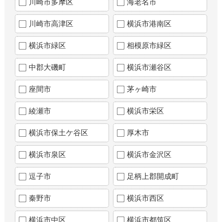
川崎市多摩区
海老名市
川崎市高津区
横浜市港南区
横浜市緑区
相模原市緑区
中郡大磯町
横浜市瀬谷区
座間市
茅ヶ崎市
綾瀬市
横浜市栄区
横浜市保土ケ谷区
厚木市
横浜市泉区
横浜市金沢区
逗子市
足柄上郡開成町
秦野市
横浜市西区
横浜市中区
横浜市都筑区