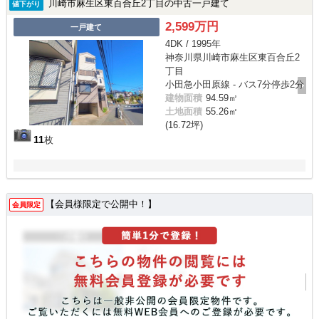
川崎市麻生区東百合丘2丁目の中古一戸建て
値下がり
2,599万円
一戸建て
4DK / 1995年
神奈川県川崎市麻生区東百合丘2
丁目
小田急小田原線 - バス7分停歩2分
建物面積
94.59㎡
土地面積
55.26㎡
(16.72坪)
11
枚
【会員様限定で公開中！】
会員限定