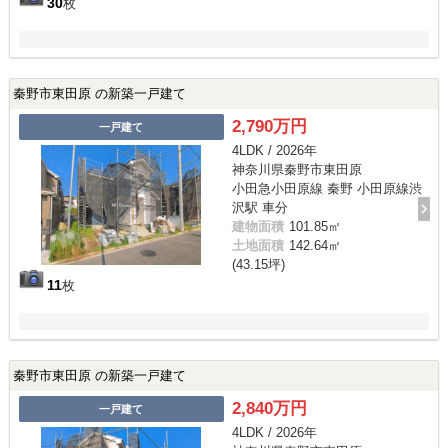
30
枚
秦野市東田原 の新築一戸建て
2,790万円
一戸建て
4LDK / 2026年
神奈川県秦野市東田原
小田急小田原線 秦野 小田原線渋
沢駅 車分
建物面積
101.85㎡
土地面積
142.64㎡
(43.15坪)
11
枚
秦野市東田原 の新築一戸建て
2,840万円
一戸建て
4LDK / 2026年