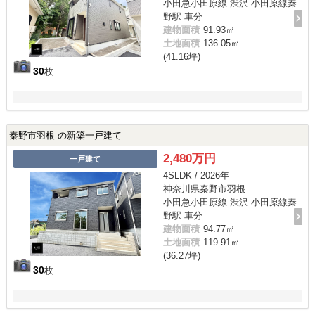
小田急小田原線 渋沢 小田原線秦
野駅 車分
建物面積
91.93㎡
土地面積
136.05㎡
(41.16坪)
30
枚
秦野市羽根 の新築一戸建て
2,480万円
一戸建て
4SLDK / 2026年
神奈川県秦野市羽根
小田急小田原線 渋沢 小田原線秦
野駅 車分
建物面積
94.77㎡
土地面積
119.91㎡
(36.27坪)
30
枚