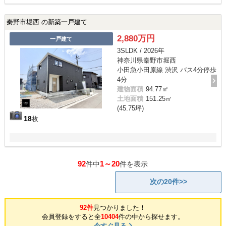
秦野市堀西 の新築一戸建て
2,880万円
一戸建て
3SLDK / 2026年
神奈川県秦野市堀西
小田急小田原線 渋沢 バス4分停歩
4分
建物面積
94.77㎡
土地面積
151.25㎡
(45.75坪)
18
枚
92
1～20
件中
件を表示
次の20件>>
92件
見つかりました！
会員登録をすると全
10404
件の中から探せます。
今すぐ見る