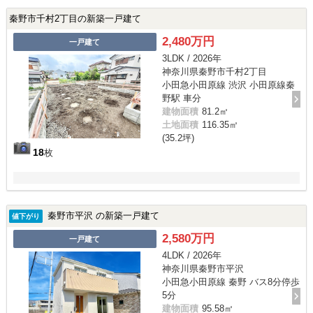
秦野市千村2丁目の新築一戸建て
2,480万円
一戸建て
3LDK / 2026年
神奈川県秦野市千村2丁目
小田急小田原線 渋沢 小田原線秦
野駅 車分
建物面積
81.2㎡
土地面積
116.35㎡
(35.2坪)
18
枚
秦野市平沢 の新築一戸建て
値下がり
2,580万円
一戸建て
4LDK / 2026年
神奈川県秦野市平沢
小田急小田原線 秦野 バス8分停歩
5分
建物面積
95.58㎡