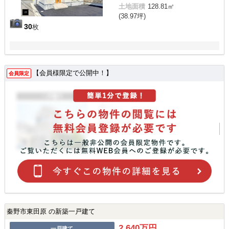
土地面積
128.81㎡
(38.97坪)
30
枚
【会員様限定で公開中！】
会員限定
秦野市東田原 の新築一戸建て
2,640万円
一戸建て