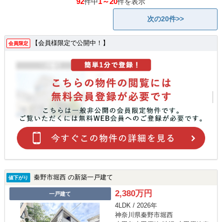
92
1～20
件中
件を表示
次の20件>>
【会員様限定で公開中！】
会員限定
秦野市堀西 の新築一戸建て
値下がり
2,380万円
一戸建て
4LDK / 2026年
神奈川県秦野市堀西