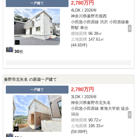
2,780万円
一戸建て
4LDK / 2026年
神奈川県秦野市堀西
小田急小田原線 渋沢 小田原線秦
野駅 車分
建物面積
96.38㎡
土地面積
147.61㎡
(44.65坪)
30
枚
秦野市北矢名 の新築一戸建て
2,780万円
一戸建て
3LDK / 2026年
神奈川県秦野市北矢名
小田急小田原線 東海大学前 徒歩
16分
建物面積
90.72㎡
土地面積
195.33㎡
(59.09坪)