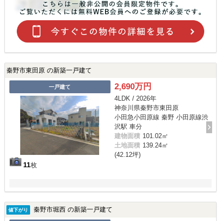
秦野市東田原 の新築一戸建て
2,690万円
一戸建て
4LDK / 2026年
神奈川県秦野市東田原
小田急小田原線 秦野 小田原線渋
沢駅 車分
建物面積
101.02㎡
土地面積
139.24㎡
(42.12坪)
11
枚
秦野市堀西 の新築一戸建て
値下がり