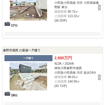
小田急小田原線 渋沢 小田原線秦
野駅 車分
建物面積
90.72㎡
土地面積
113.22㎡
(34.25坪)
17
枚
秦野市堀西 の新築一戸建て
2,680万円
一戸建て
4LDK / 2026年
神奈川県秦野市堀西
小田急小田原線 渋沢 徒歩24分
建物面積
98.01㎡
土地面積
144.50㎡
(43.71坪)
18
枚