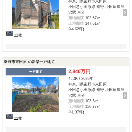
神奈川県秦野市東田原
小田急小田原線 秦野 小田原線渋
沢駅 車分
建物面積
102.67㎡
土地面積
147.51㎡
(44.62坪)
11
枚
秦野市東田原 の新築一戸建て
2,840万円
一戸建て
4LDK / 2026年
神奈川県秦野市東田原
小田急小田原線 秦野 小田原線渋
沢駅 車分
建物面積
103.5㎡
土地面積
136.77㎡
(41.37坪)
11
枚