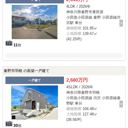
4LDK / 2026年
神奈川県秦野市東田原
小田急小田原線 秦野 小田原線渋
沢駅 車分
建物面積
101.85㎡
土地面積
139.67㎡
(42.25坪)
11
枚
秦野市羽根 の新築一戸建て
2,680万円
一戸建て
4SLDK / 2026年
神奈川県秦野市羽根
小田急小田原線 渋沢 小田原線秦
野駅 車分
建物面積
104.48㎡
土地面積
127.48㎡
(38.56坪)
30
枚