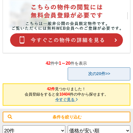
42
1～20
件中
件を表示
次の20件>>
42件
見つかりました！
会員登録をすると全
10404
件の中から探せます。
今すぐ見る
条件を絞り込む