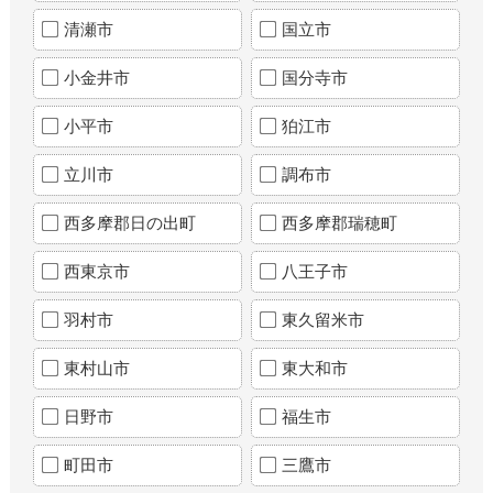
清瀬市
国立市
小金井市
国分寺市
小平市
狛江市
立川市
調布市
西多摩郡日の出町
西多摩郡瑞穂町
西東京市
八王子市
羽村市
東久留米市
東村山市
東大和市
日野市
福生市
町田市
三鷹市