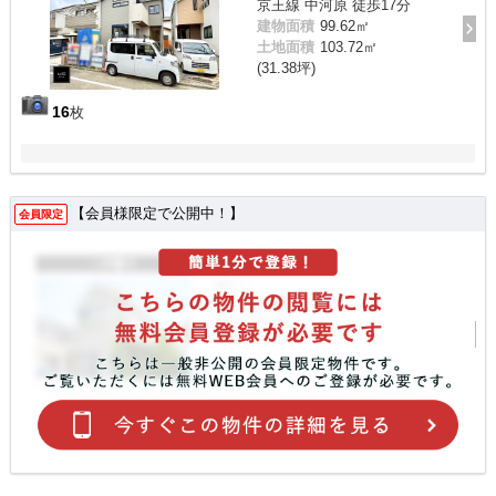
京王線 中河原 徒歩17分
建物面積
99.62㎡
土地面積
103.72㎡
(31.38坪)
16
枚
【会員様限定で公開中！】
会員限定