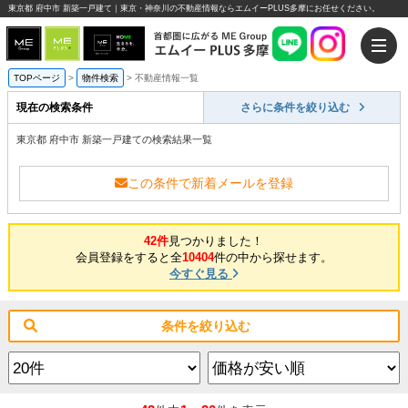
東京都 府中市 新築一戸建て｜東京・神奈川の不動産情報ならエムイーPLUS多摩にお任せください。
TOPページ
>
物件検索
>
不動産情報一覧
現在の検索条件
さらに条件を絞り込む
東京都 府中市 新築一戸建ての検索結果一覧
この条件で新着メールを登録
42件
見つかりました！
会員登録をすると全
10404
件の中から探せます。
今すぐ見る
条件を絞り込む