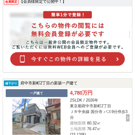
【会員様限定で公開中！】
会員限定
府中市新町2丁目の新築一戸建て
値下がり
4,780万円
一戸建て
2SLDK / 2026年
東京都府中市新町2丁目
ＪＲ中央線 国分寺 バス9分停歩3
分
建物面積
80.32㎡
土地面積
76.47㎡
(23.13坪)