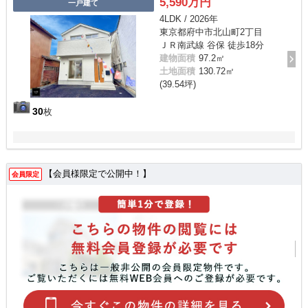
5,590万円
一戸建て
4LDK / 2026年
東京都府中市北山町2丁目
ＪＲ南武線 谷保 徒歩18分
建物面積
97.2㎡
土地面積
130.72㎡
(39.54坪)
30
枚
【会員様限定で公開中！】
会員限定