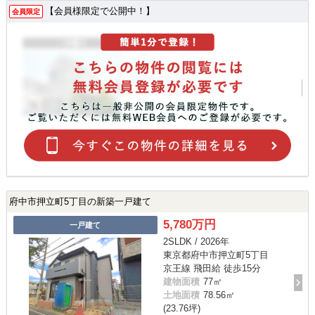
【会員様限定で公開中！】
会員限定
府中市押立町5丁目の新築一戸建て
5,780万円
一戸建て
2SLDK / 2026年
東京都府中市押立町5丁目
京王線 飛田給 徒歩15分
建物面積
77㎡
土地面積
78.56㎡
(23.76坪)