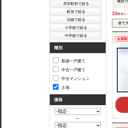
種別で
33
件中
1
会員限
種別
新築一戸建て
中古一戸建て
中古マンション
土地
価格
～