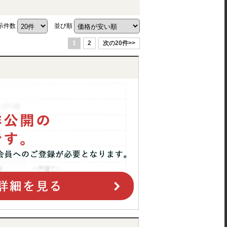
示件数
並び順
1
2
次の20件>>