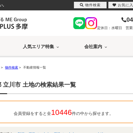
物件検索
お気に
い。
04
定休日：水曜日 営業時間
人気エリア特集
会社案内
>
物件検索
>
不動産情報一覧
 立川市 土地の検索結果一覧
10446
会員登録をすると全
件の中から探せます。