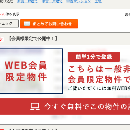
絞り込む
新築一戸建て
中古一戸建て
中古マンション
土地
～20
件を表示
表
【会員様限定で公開中！】
定