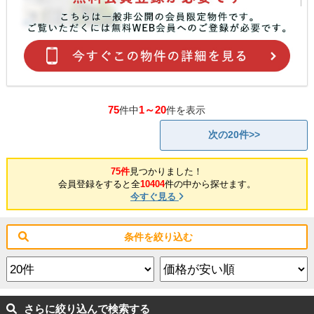
75
1～20
件中
件を表示
次の20件>>
75件
見つかりました！
会員登録をすると全
10404
件の中から探せます。
今すぐ見る
条件を絞り込む
さらに絞り込んで検索する