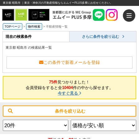
東京都 昭島市 ｜東京・神奈川の不動産情報ならエムイーPLUS多摩にお任せください。
TOPページ
>
物件検索
>
不動産情報一覧
現在の検索条件
さらに条件を絞り込む
東京都 昭島市 の検索結果一覧
この条件で新着メールを登録
75件
見つかりました！
会員登録をすると全
10404
件の中から探せます。
今すぐ見る
条件を絞り込む