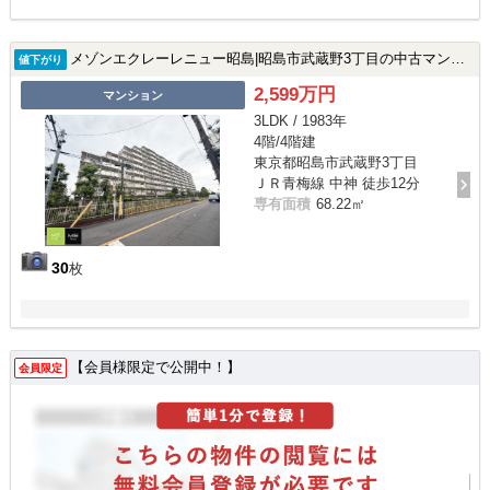
メゾンエクレーレニュー昭島|昭島市武蔵野3丁目の中古マンション
値下がり
2,599万円
マンション
3LDK / 1983年
4階/4階建
東京都昭島市武蔵野3丁目
ＪＲ青梅線 中神 徒歩12分
専有面積
68.22㎡
30
枚
【会員様限定で公開中！】
会員限定