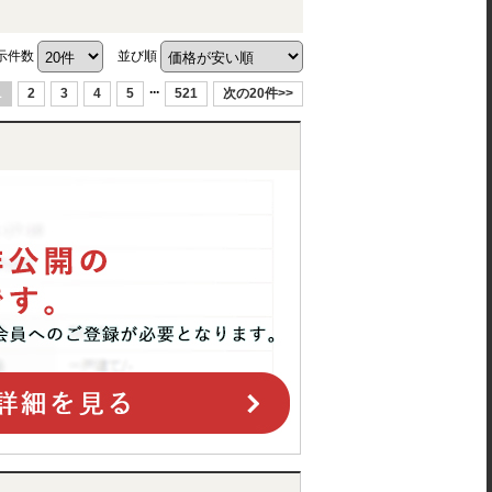
示件数
並び順
...
1
2
3
4
5
521
次の20件>>