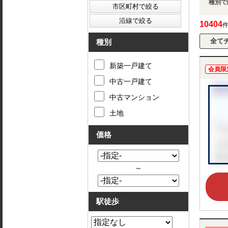
種別で
10404
種別
新築一戸建て
会員限
中古一戸建て
中古マンション
土地
価格
～
駅徒歩