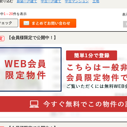
絞り込む
新築一戸建て
中古一戸建て
中古マンション
土地
件中
1～20
件を表示
表
【会員様限定で公開中！】
定