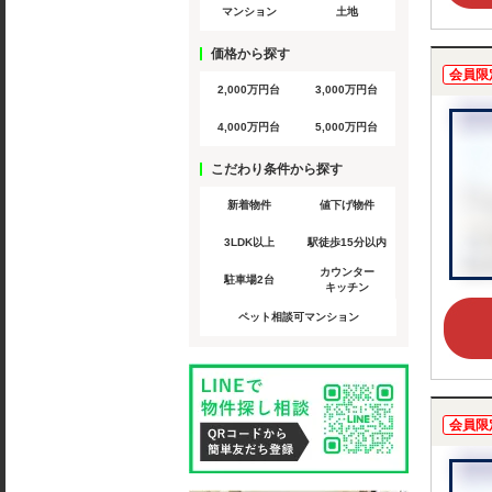
マンション
土地
価格から探す
会員限
2,000万円台
3,000万円台
4,000万円台
5,000万円台
こだわり条件から探す
新着物件
値下げ物件
3LDK以上
駅徒歩15分以内
カウンター
駐車場2台
キッチン
ペット相談可マンション
会員限