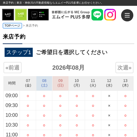
来店予約｜東京・神奈川の不動産情報ならエムイーPLUS多摩にお任せください。
TOPページ
> 来店予約
来店予約
ステップ1
ご希望日を選択してください
2026年08月
«前週
次週»
07
08
09
10
11
12
13
時間
(金)
(土)
(日)
(月)
(火)
(水)
(木)
09:00
○
○
○
○
○
×
○
09:30
○
○
○
○
○
×
○
10:00
○
○
○
○
○
×
○
10:30
○
○
○
○
○
×
○
11:00
○
○
○
○
○
×
○