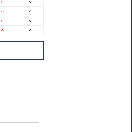
○
×
○
×
○
×
○
×