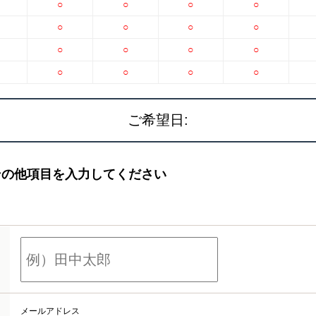
○
○
○
○
○
○
○
○
○
○
○
○
○
○
○
○
ご希望日:
その他項目を入力してください
メールアドレス