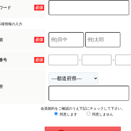
ワード
必須
客様情報の入力
前
必須
-
-
番号
必須
所
会員規約をご確認のうえ下記にチェックして下さい。
同意します
同意しません