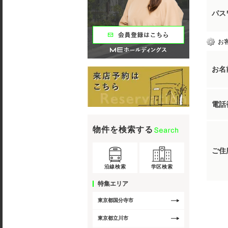
パス
お
お名
電話
物件を検索する
ご住
沿線検索
学区検索
特集エリア
東京都国分寺市
東京都立川市