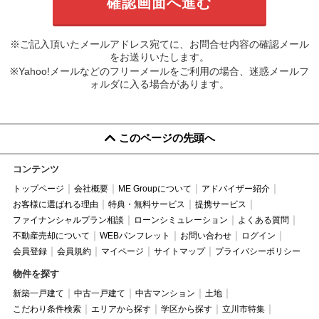
※ご記入頂いたメールアドレス宛てに、お問合せ内容の確認メール
をお送りいたします。
※Yahoo!メールなどのフリーメールをご利用の場合、迷惑メールフ
ォルダに入る場合があります。
このページの先頭へ
コンテンツ
トップページ
会社概要
ME Groupについて
アドバイザー紹介
お客様に選ばれる理由
特典・無料サービス
提携サービス
ファイナンシャルプラン相談
ローンシミュレーション
よくある質問
不動産売却について
WEBパンフレット
お問い合わせ
ログイン
会員登録
会員規約
マイページ
サイトマップ
プライバシーポリシー
物件を探す
新築一戸建て
中古一戸建て
中古マンション
土地
こだわり条件検索
エリアから探す
学区から探す
立川市特集