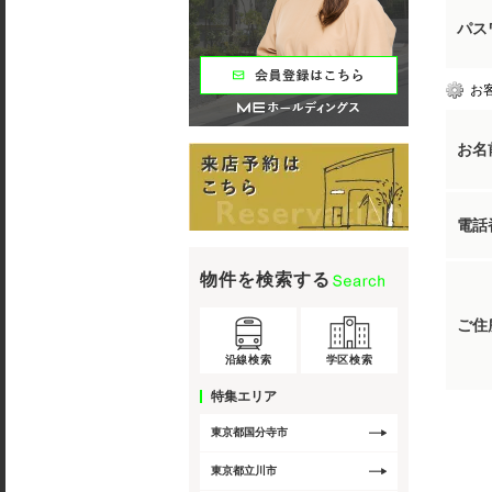
パス
お
お名
電話
物件を検索する
ご住
沿線検索
学区検索
特集エリア
東京都国分寺市
東京都立川市