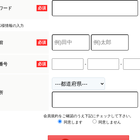
ワード
必須
客様情報の入力
前
必須
-
-
番号
必須
所
会員規約をご確認のうえ下記にチェックして下さい。
同意します
同意しません