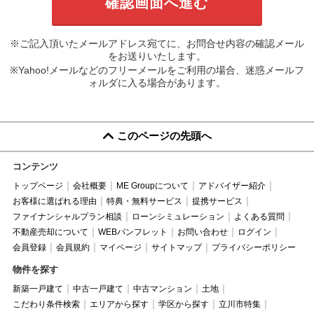
※ご記入頂いたメールアドレス宛てに、お問合せ内容の確認メール
をお送りいたします。
※Yahoo!メールなどのフリーメールをご利用の場合、迷惑メールフ
ォルダに入る場合があります。
このページの先頭へ
コンテンツ
トップページ
会社概要
ME Groupについて
アドバイザー紹介
お客様に選ばれる理由
特典・無料サービス
提携サービス
ファイナンシャルプラン相談
ローンシミュレーション
よくある質問
不動産売却について
WEBパンフレット
お問い合わせ
ログイン
会員登録
会員規約
マイページ
サイトマップ
プライバシーポリシー
物件を探す
新築一戸建て
中古一戸建て
中古マンション
土地
こだわり条件検索
エリアから探す
学区から探す
立川市特集