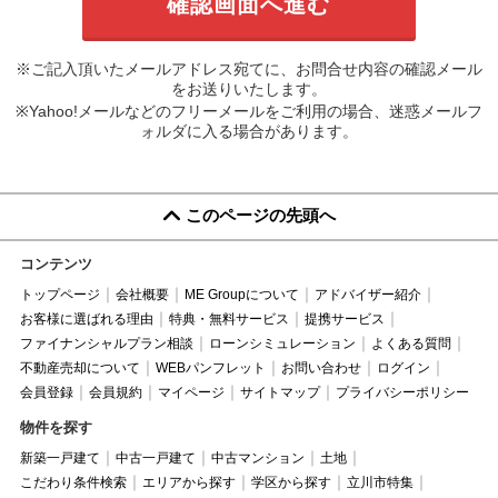
※ご記入頂いたメールアドレス宛てに、お問合せ内容の確認メール
をお送りいたします。
※Yahoo!メールなどのフリーメールをご利用の場合、迷惑メールフ
ォルダに入る場合があります。
このページの先頭へ
コンテンツ
トップページ
会社概要
ME Groupについて
アドバイザー紹介
お客様に選ばれる理由
特典・無料サービス
提携サービス
ファイナンシャルプラン相談
ローンシミュレーション
よくある質問
不動産売却について
WEBパンフレット
お問い合わせ
ログイン
会員登録
会員規約
マイページ
サイトマップ
プライバシーポリシー
物件を探す
新築一戸建て
中古一戸建て
中古マンション
土地
こだわり条件検索
エリアから探す
学区から探す
立川市特集