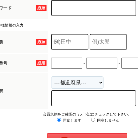
ワード
必須
客様情報の入力
前
必須
-
-
番号
必須
所
会員規約をご確認のうえ下記にチェックして下さい。
同意します
同意しません