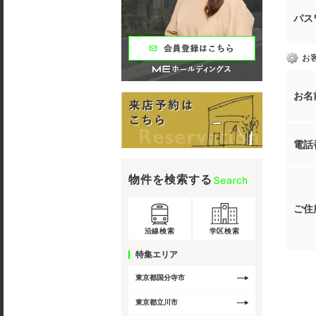
パス
お
お名
電話
物件を検索する
ご住
沿線検索
学区検索
特集エリア
東京都国分寺市
東京都立川市