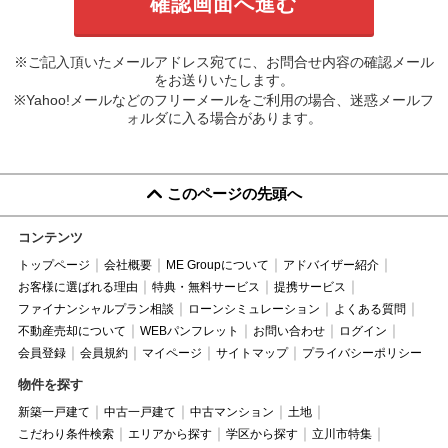
※ご記入頂いたメールアドレス宛てに、お問合せ内容の確認メール
をお送りいたします。
※Yahoo!メールなどのフリーメールをご利用の場合、迷惑メールフ
ォルダに入る場合があります。
このページの先頭へ
コンテンツ
トップページ
会社概要
ME Groupについて
アドバイザー紹介
お客様に選ばれる理由
特典・無料サービス
提携サービス
ファイナンシャルプラン相談
ローンシミュレーション
よくある質問
不動産売却について
WEBパンフレット
お問い合わせ
ログイン
会員登録
会員規約
マイページ
サイトマップ
プライバシーポリシー
物件を探す
新築一戸建て
中古一戸建て
中古マンション
土地
こだわり条件検索
エリアから探す
学区から探す
立川市特集