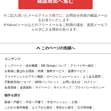
※ご記入頂いたメールアドレス宛てに、お問合せ内容の確認メール
をお送りいたします。
※Yahoo!メールなどのフリーメールをご利用の場合、迷惑メールフ
ォルダに入る場合があります。
このページの先頭へ
コンテンツ
トップページ
会社概要
ME Groupについて
アドバイザー紹介
お客様に選ばれる理由
特典・無料サービス
提携サービス
ファイナンシャルプラン相談
ローンシミュレーション
よくある質問
不動産売却について
WEBパンフレット
お問い合わせ
ログイン
会員登録
会員規約
マイページ
サイトマップ
プライバシーポリシー
物件を探す
新築一戸建て
中古一戸建て
中古マンション
土地
こだわり条件検索
エリアから探す
学区から探す
立川市特集