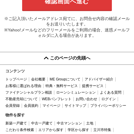
※ご記入頂いたメールアドレス宛てに、お問合せ内容の確認メール
をお送りいたします。
※Yahoo!メールなどのフリーメールをご利用の場合、迷惑メールフ
ォルダに入る場合があります。
このページの先頭へ
コンテンツ
トップページ
会社概要
ME Groupについて
アドバイザー紹介
お客様に選ばれる理由
特典・無料サービス
提携サービス
ファイナンシャルプラン相談
ローンシミュレーション
よくある質問
不動産売却について
WEBパンフレット
お問い合わせ
ログイン
会員登録
会員規約
マイページ
サイトマップ
プライバシーポリシー
物件を探す
新築一戸建て
中古一戸建て
中古マンション
土地
こだわり条件検索
エリアから探す
学区から探す
立川市特集