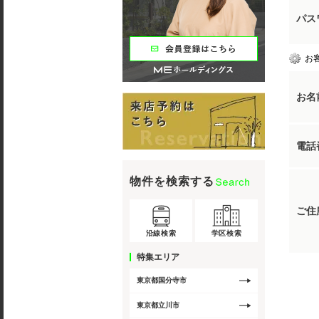
パス
お
お名
電話
物件を検索する
ご住
沿線検索
学区検索
特集エリア
東京都国分寺市
東京都立川市