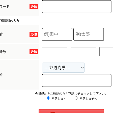
ワード
必須
客様情報の入力
前
必須
-
-
番号
必須
所
会員規約をご確認のうえ下記にチェックして下さい。
同意します
同意しません